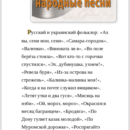
Р
усский и украинский фольклор: «Ах
вы, сени мои, сени», «Самара-городок»,
«Валенки», «Виновата ли я», «Во поле
берёза стояла», «Вот кто-то с горочки
спустился», «Эх, дубинушка, ухнем!»,
«Ревела буря», «Из-за острова на
стрежень», «Калинка-малинка моя!»,
«Когда я на почте служил ямщиком»,
«Летят утки и два гуся», «Мисяць на
нэби», «Ой, мороз, мороз», «Окрасился
месяц багранцем», «Бродяга», «По
Дону гуляет казак молодой», «По
Муромской дорожке», «Роспрягайтэ