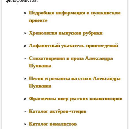
Подробная информация о пушкинском
проекте
Хронология выпусков рубрики
Алфавитный указатель произведений
Стихотворения и проза Александра
Пушкина
Песни и романсы на стихи Александра
Пушкина
Фрагменты опер русских композиторов
Каталог актёров-чтецов
Каталог вокалистов