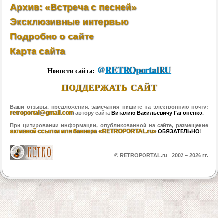
Архив: «Встреча с песней»
Эксклюзивные интервью
Подробно о сайте
Карта сайта
@
RETROportalRU
Новости сайта:
ПОДДЕРЖАТЬ САЙТ
Ваши отзывы, предложения, замечания пишите на электронную почту:
retroportal@gmail.com
автору сайта
Виталию Васильевичу Гапоненко
.
При цитировании информации, опубликованной на сайте, размещение
активной ссылки или баннера «RETROPORTAL.ru»
ОБЯЗАТЕЛЬНО
!
© RETROPORTAL.ru 2002 –
2026 гг.