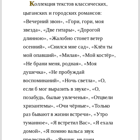
К
оллекция текстов классических,
цыганских и городских романсов:
«Вечерний звон», «Гори, гори, моя
звезда», «Две гитары», «Дорогой
длинною», «Жалобно стонет ветер
осенний», «Снился мне сад», «Клён ты
мой опавший», «Милая», «Мой костёр»,
«Не брани меня, родная», «Моя
душечка», «Не пробуждай
воспоминаний», «Ночь светла», «О,
если б мог выразить в звуке», «О,
позабудь, былые увлеченья», «Отцвели
хризантемы», «Очи чёрные», «Только
раз бывают в жизни встречи», «Утро
туманное», «Я встретил Вас», «Я ехала
домой», «Я помню вальса звук
прелестный», «Ямщик, не гони