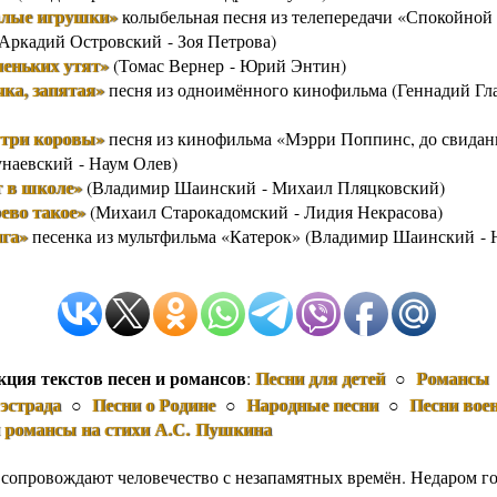
алые игрушки»
колыбельная песня из телепередачи «Спокойной 
Аркадий Островский - Зоя Петрова)
леньких утят»
(Томас Вернер - Юрий Энтин)
чка, запятая»
песня из одноимённого кинофильма (Геннадий Гла
 три коровы»
песня из кинофильма «Мэрри Поппинс, до свидан
наевский - Наум Олев)
т в школе»
(Владимир Шаинский - Михаил Пляцковский)
рево такое»
(Михаил Старокадомский - Лидия Некрасова)
нга»
песенка из мультфильма «Катерок» (Владимир Шаинский -
кция текстов песен и романсов
Песни для детей
Романсы
:
○
эстрада
Песни о Родине
Народные песни
Песни вое
○
○
○
и романсы на стихи А.С. Пушкина
 сопровождают человечество с незапамятных времён. Недаром го