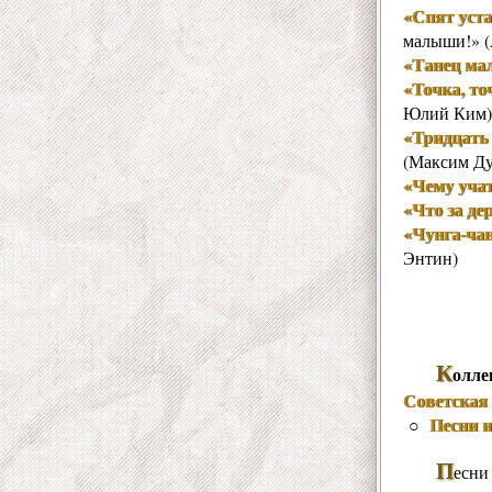
«Спят уст
малыши!» (
«Танец ма
«Точка, то
Юлий Ким)
«Тридцать
(Максим Ду
«Чему уча
«Что за де
«Чунга-ча
Энтин)
К
олле
Советская 
Песни 
○
П
есни