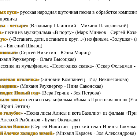
ых гуся»
русская народная шуточная песня в обработке компози
превича
ва - четыре»
(Владимир Шаинский - Михаил Пляцковский)
ы»
песня из мультфильма «В порту» (Марк Минков - Сергей Козл
ук»
(«Встаньте, дети, встаньте в круг...») из фильма «Золушка» 
а - Евгений Шварц)
иновый»
(Сергей Никитин - Юнна Мориц)
хаил Раухвергер - Ольга Высоцкая)
есенка из мультфильма «Новогодняя сказка» (Оскар Фельцман -
зелёная иголочка»
(Зиновий Компанеец - Ида Векшегонова)
раздник»
(Михаил Раухвергер - Нина Саконская)
иходит Новый год»
(Вера Герчик - Зоя Петрова)
было зимы»
песня из мультфильма «Зима в Простоквашино» (Ев
 Юрий Энтин)
о голубое»
«Песня лисы Алисы и кота Базилио» из фильма «Пр
(Алексей Рыбников - Булат Окуджава)
илли Винки»
(Сергей Никитин - русский текст Ирины Токмако
 ёлочке холодно зимой»
(Михаил Карасёв - Зоя Александрова)