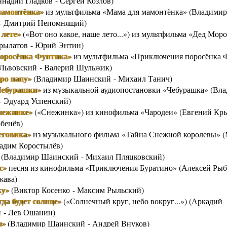
ннадий Гладков - Сергей Козлов)
мамонтёнка»
из мультфильма «Мама для мамонтёнка» (Владимир
- Дмитрий Непомнящий)
 лете»
(«Вот оно какое, наше лето...») из мультфильма «Дед Моро
рылатов - Юрий Энтин)
поросёнка Фунтика»
из мультфильма «Приключения поросёнка 
Львовский - Валерий Шульжик)
ро папу»
(Владимир Шаинский - Михаил Танич)
Чебурашки»
из музыкальной аудиопостановки «Чебурашка» (Вл
 Эдуард Успенский)
нежинке»
(«Снежинка») из кинофильма «Чародеи» (Евгений Кры
бенёв)
еговика»
из музыкального фильма «Тайна Снежной королевы» 
адим Коростылёв)
(Владимир Шаинский - Михаил Пляцковский)
с»
песня из кинофильма «Приключения Буратино» (Алексей Рыб
жава)
ку»
(Виктор Косенко - Максим Рыльский)
гда будет солнце»
(«Солнечный круг, небо вокруг...») (Аркадий
 - Лев Ошанин)
и»
(Владимир Шаинский - Андрей Внуков)