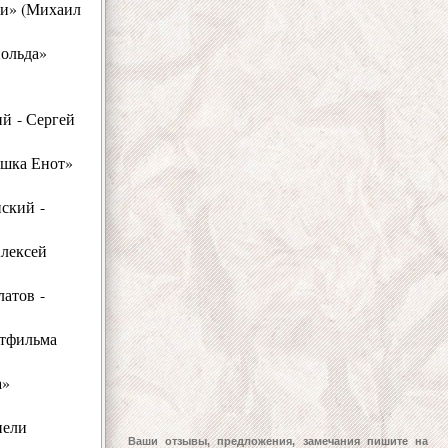
ки» (Михаил
польда»
й - Сергей
ошка Енот»
ский -
лексей
атов -
ьтфильма
а»
пели
Ваши отзывы, предложения, замечания пишите на