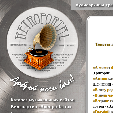
Аудиоархивы гра
Тексты 
RETROPORTAL.ru
© 2002 –
2026 гг.
«А может б
(Григорий 
«Антошка
Шаинский 
«В лесу ро
«В ноль ча
«В траве с
Каталог музыкальных сайтов
друзей» (В
Видеоархив «Retroportal.ru»
«Голубой в