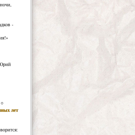
ночи,
дков -
ия!»
 Юрий
○
нных лет
ворится: