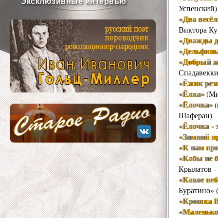
Эксклюзивные интервью
Успенский)
«Два весёл
Виктора Ку
«Дважды д
«Дельфин
«Добрый ж
Спадавекки
«Ёжик рез
«Ёлка»
(Ми
«Ёлочка»
п
Шаферан)
«Ёлочка - 
«Зимний п
«К нам пр
«Кабы не 
Крылатов -
«Какое неб
Буратино» 
«Крошка В
«Маленькой