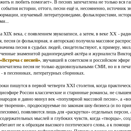
жить и любить помогает». В песнях запечатлена не только вся г
 события истории, оттого, песни ещё и, несомненно, источник з
формации, изучаемый литературоведами, фольклористами, истор
ми...
а XIX века, с появлением звукозаписи, а затем, в веке XX - рад
, песня (и фольклорная, и авторская) получила массовое распро
значима песня в судьбах людей, свидетельствуют, к примеру, ми
ученные знаменитой радиопередачей актёра и журналиста Викто
«Встреча с песней»
, звучавшей в советском и российском эфире
Запечатлена песня не только аудиовизуальными СМИ, но и в печ
 - в песенниках, литературных сборниках.
роки пишутся в первой четверти XXI столетия, когда практическ
радиоэфире России классические и старинные романсы, не слыше
 народов и давно минул век «популярной массовой песни», а «во
е творения», продюсируемые по законам шоу-бизнеса (и по при
песнями), появляются лишь для «раскрутки» отдельных персон, а
содержательных мыслей и глубоких чувств, когда «творцы», соз
ибегают не к образцам высокого поэтического слова, а к помощи
, подменяя поэзию рифмоплётством. Потому и важно не растерять