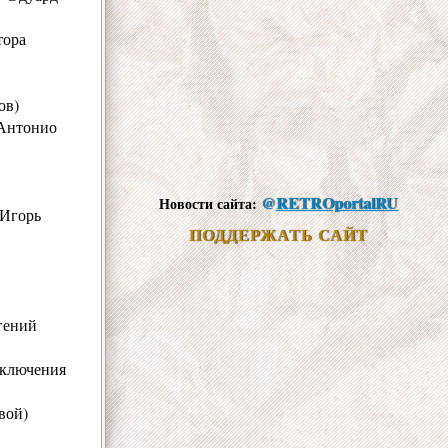
тора
ов)
(Антонио
@
RETROportalRU
Новости сайта:
 Игорь
ПОДДЕРЖАТЬ САЙТ
гений
иключения
вой)