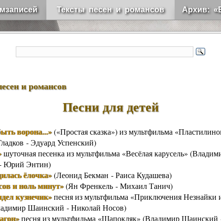
мзаписей
Тексты песен и романсов
Архив: «
песен и романсов
Песни для детей
ыть ворона...»
(«Простая сказка») из мультфильма «Пластилино
Гладков - Эдуард Успенский)
»
шуточная песенка из мультфильма «Весёлая карусель» (Владим
- Юрий Энтин)
дилась ёлочка»
(Леонид Бекман - Раиса Кудашева)
сов и ноль минут»
(Ян Френкель - Михаил Танич)
идел кузнечик»
песня из мультфильма «Приключения Незнайки и
ладимир Шаинский - Николай Носов)
агон»
песня из мультфильма «Шапокляк» (Владимир Шаинский 