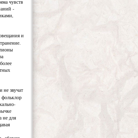
амма чувств
наний -
иками,
иовещания и
странение.
ллионы
ра
 более
атных
и не звучат
н фольклор
кально-
вычке
 не для
давая
, сберечь