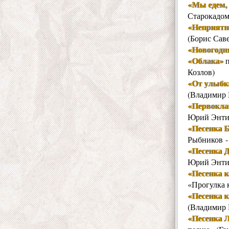
«Мы едем, е
Старокадом
«Неприятн
(Борис Сав
«Новогодн
«Облака»
п
Козлов)
«От улыбк
(Владимир 
«Первокл
Юрий Энти
«Песенка 
Рыбников 
«Песенка 
Юрий Энти
«Песенка к
«Прогулка 
«Песенка 
(Владимир 
«Песенка 