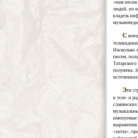
«нам песня 
людей, но и
кладезь ин
музыковеда
С
конц
телевидения
Насколько 
писем, пол
Татарского
полувека. 
источниках
Э
ти ст
в теле- и 
славянских
музыкальны
именуемые 
выражения 
«хиты», пр
нейросетей