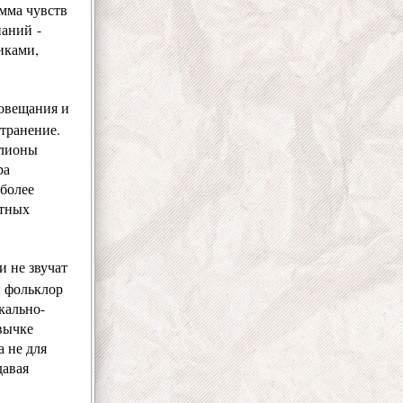
амма чувств
наний -
иками,
иовещания и
странение.
ллионы
ра
 более
атных
и не звучат
н фольклор
кально-
вычке
 не для
давая