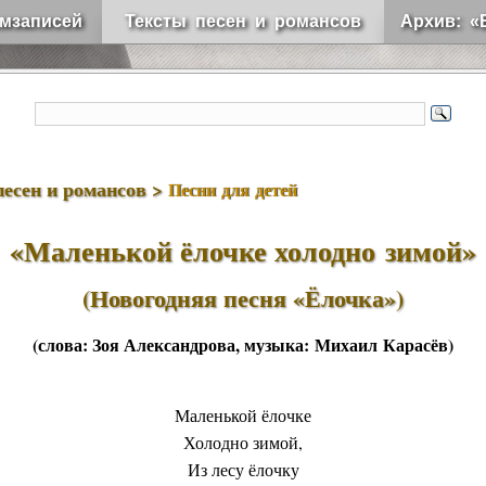
мзаписей
Тексты песен и романсов
Архив: «
песен и романсов >
Песни для детей
«Маленькой ёлочке холодно зимой»
(Новогодняя песня «Ёлочка»)
(слова:
Зоя Александрова
, музыка:
Михаил Карасёв
)
Маленькой ёлочке
Холодно зимой,
Из лесу ёлочку