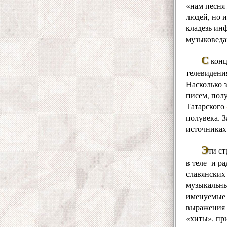
«нам песня 
людей, но и
кладезь ин
музыковеда
С
конц
телевидения
Насколько 
писем, пол
Татарского
полувека. 
источниках
Э
ти ст
в теле- и 
славянских
музыкальны
именуемые 
выражения 
«хиты», пр