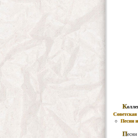
К
олле
Советская 
Песни 
○
П
есни