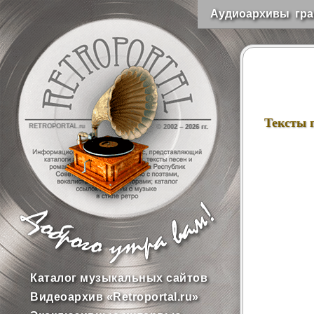
Аудиоархивы гра
Тексты 
RETROPORTAL.ru
© 2002 –
2026 гг.
Каталог музыкальных сайтов
Видеоархив «Retroportal.ru»