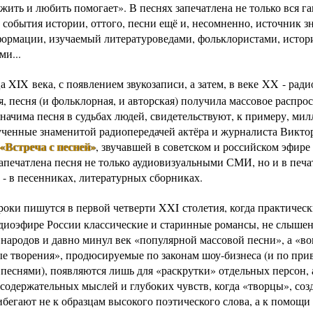
жить и любить помогает». В песнях запечатлена не только вся г
 события истории, оттого, песни ещё и, несомненно, источник з
формации, изучаемый литературоведами, фольклористами, истор
ми...
а XIX века, с появлением звукозаписи, а затем, в веке XX - рад
, песня (и фольклорная, и авторская) получила массовое распро
значима песня в судьбах людей, свидетельствуют, к примеру, ми
ученные знаменитой радиопередачей актёра и журналиста Викто
«Встреча с песней»
, звучавшей в советском и российском эфире
Запечатлена песня не только аудиовизуальными СМИ, но и в печ
 - в песенниках, литературных сборниках.
роки пишутся в первой четверти XXI столетия, когда практическ
радиоэфире России классические и старинные романсы, не слыше
 народов и давно минул век «популярной массовой песни», а «во
е творения», продюсируемые по законам шоу-бизнеса (и по при
песнями), появляются лишь для «раскрутки» отдельных персон, а
содержательных мыслей и глубоких чувств, когда «творцы», соз
ибегают не к образцам высокого поэтического слова, а к помощи