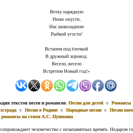
Ветку нарядную
Ниже опусти,
Нас шоколадною
Рыбкой угости!
Встанем под ёлочкой
В дружный хоровод.
Весело, весело
Встретим Новый год!»
кция текстов песен и романсов
Песни для детей
Романсы
:
○
эстрада
Песни о Родине
Народные песни
Песни вое
○
○
○
и романсы на стихи А.С. Пушкина
 сопровождают человечество с незапамятных времён. Недаром го