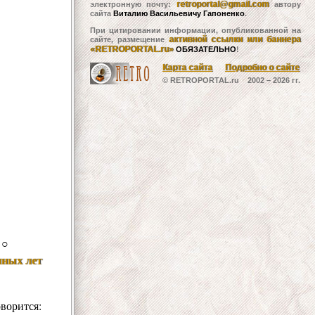
retroportal@gmail.com
электронную почту:
автору
сайта
Виталию Васильевичу Гапоненко
.
При цитировании информации, опубликованной на
активной ссылки или баннера
сайте, размещение
«RETROPORTAL.ru»
ОБЯЗАТЕЛЬНО
!
Карта сайта
Подробно о сайте
© RETROPORTAL.ru 2002 –
2026 гг.
○
нных лет
ворится: