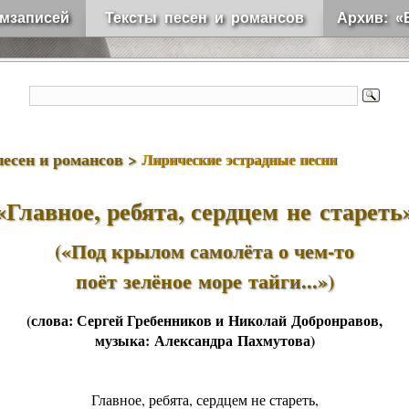
мзаписей
Тексты песен и романсов
Архив: «
песен и романсов >
Лирические эстрадные песни
«Главное, ребята, сердцем не стареть
(«Под крылом самолёта о чем-то
поёт зелёное море тайги...»)
(слова:
Сергей Гребенников
и
Николай Добронравов
,
музыка:
Александра Пахмутова
)
Главное, ребята, сердцем не стареть,