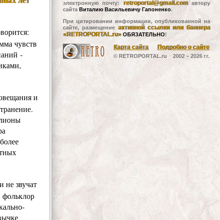
retroportal@gmail.com
электронную почту:
автору
сайта
Виталию Васильевичу Гапоненко
.
При цитировании информации, опубликованной на
активной ссылки или баннера
сайте, размещение
ворится:
«RETROPORTAL.ru»
ОБЯЗАТЕЛЬНО
!
амма чувств
Карта сайта
Подробно о сайте
наний -
© RETROPORTAL.ru 2002 –
2026 гг.
иками,
иовещания и
странение.
ллионы
ра
 более
атных
и не звучат
н фольклор
кально-
вычке