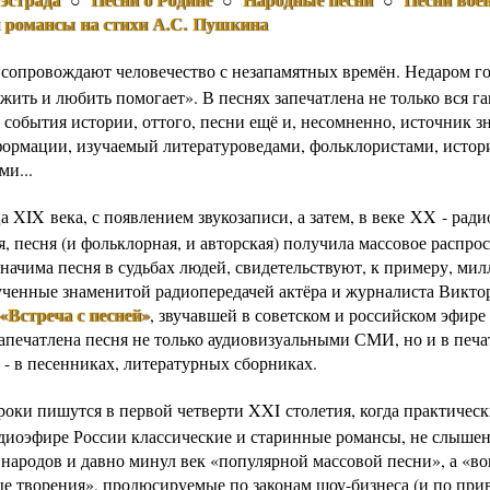
и романсы на стихи А.С. Пушкина
 сопровождают человечество с незапамятных времён. Недаром го
жить и любить помогает». В песнях запечатлена не только вся г
 события истории, оттого, песни ещё и, несомненно, источник з
формации, изучаемый литературоведами, фольклористами, истор
ми...
а XIX века, с появлением звукозаписи, а затем, в веке XX - рад
, песня (и фольклорная, и авторская) получила массовое распро
значима песня в судьбах людей, свидетельствуют, к примеру, ми
ученные знаменитой радиопередачей актёра и журналиста Викто
«Встреча с песней»
, звучавшей в советском и российском эфире
Запечатлена песня не только аудиовизуальными СМИ, но и в печ
 - в песенниках, литературных сборниках.
роки пишутся в первой четверти XXI столетия, когда практическ
радиоэфире России классические и старинные романсы, не слыше
 народов и давно минул век «популярной массовой песни», а «во
е творения», продюсируемые по законам шоу-бизнеса (и по при