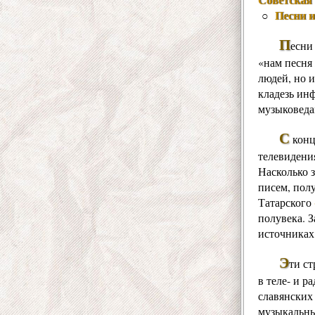
Песни 
○
П
есни
«нам песня 
людей, но и
кладезь ин
музыковеда
С
конц
телевидения
Насколько 
писем, пол
Татарского
полувека. 
источниках
Э
ти ст
в теле- и 
славянских
музыкальны