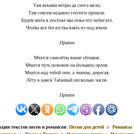
Там веками ветры да снега мели,
Там совсем недавно геологи прошли.
Будем жить в посёлке мы пока-что небогато,
Чтобы все богатства взять из под земли.
Припев
Мчатся самолёты выше облаков,
Мчатся чуть похожие на больших орлов.
Мчатся над тобой они, а знаешь, дорогая,
Лёту к нам в Таёжный несколько часов.
Припев
кция текстов песен и романсов
Песни для детей
Романсы
:
○
эстрада
Песни о Родине
Народные песни
Песни вое
○
○
○