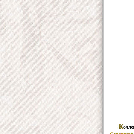
К
олле
Советская 