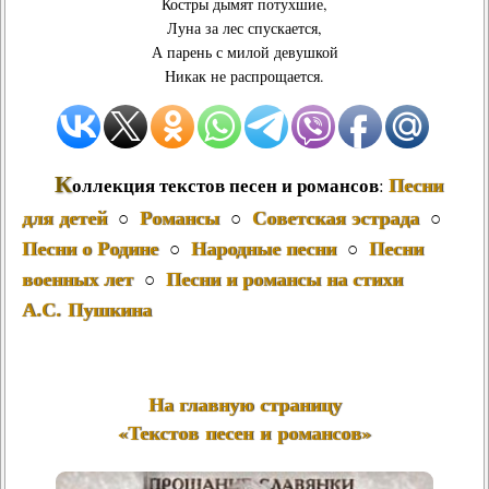
Костры дымят потухшие,
Луна за лес спускается,
А парень с милой девушкой
Никак не распрощается.
К
Песни
оллекция текстов песен и романсов
:
для детей
Романсы
Советская эстрада
○
○
○
Песни о Родине
Народные песни
Песни
○
○
военных лет
Песни и романсы на стихи
○
А.С. Пушкина
На главную страницу
«Текстов песен и романсов»