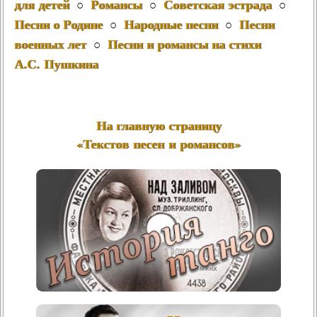
для детей
Романсы
Советская эстрада
○
○
○
Песни о Родине
Народные песни
Песни
○
○
военных лет
Песни и романсы на стихи
○
А.С. Пушкина
На главную страницу
«Текстов песен и романсов»