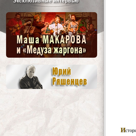
Эксклюзивные интервью
И
стор