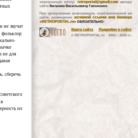
retroportal@gmail.com
электронную почту:
автору
атных
сайта
Виталию Васильевичу Гапоненко
.
При цитировании информации, опубликованной на
активной ссылки или баннера
сайте, размещение
«RETROPORTAL.ru»
ОБЯЗАТЕЛЬНО
!
и не звучат
Карта сайта
Подробно о сайте
н фольклор
© RETROPORTAL.ru 2002 –
2026 гг.
кально-
вычке
 не для
давая
, сберечь
советского
 в
ерность их