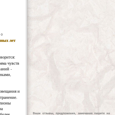
○
нных лет
ворится:
амма чувств
наний -
иками,
иовещания и
странение.
ллионы
ра
 более
Ваши отзывы, предложения, замечания пишите на