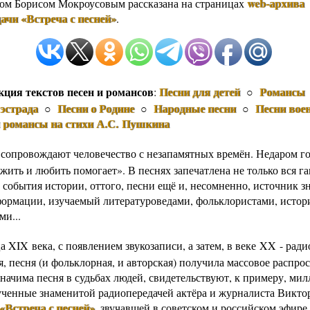
web-архива
ом Борисом Мокроусовым рассказана на страницах
ачи «Встреча с песней»
.
кция текстов песен и романсов
Песни для детей
Романсы
:
○
эстрада
Песни о Родине
Народные песни
Песни вое
○
○
○
и романсы на стихи А.С. Пушкина
 сопровождают человечество с незапамятных времён. Недаром го
жить и любить помогает». В песнях запечатлена не только вся г
 события истории, оттого, песни ещё и, несомненно, источник з
формации, изучаемый литературоведами, фольклористами, истор
ми...
а XIX века, с появлением звукозаписи, а затем, в веке XX - рад
, песня (и фольклорная, и авторская) получила массовое распро
значима песня в судьбах людей, свидетельствуют, к примеру, ми
ученные знаменитой радиопередачей актёра и журналиста Викто
«Встреча с песней»
, звучавшей в советском и российском эфире