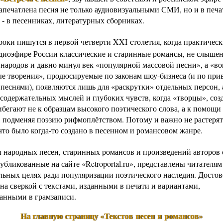
Запечатлена песня не только аудиовизуальными СМИ, но и в печ
 - в песенниках, литературных сборниках.
роки пишутся в первой четверти XXI столетия, когда практическ
радиоэфире России классические и старинные романсы, не слыше
 народов и давно минул век «популярной массовой песни», а «во
е творения», продюсируемые по законам шоу-бизнеса (и по при
песнями), появляются лишь для «раскрутки» отдельных персон, а
содержательных мыслей и глубоких чувств, когда «творцы», соз
ибегают не к образцам высокого поэтического слова, а к помощи
, подменяя поэзию рифмоплётством. Потому и важно не растерять
что было когда-то создано в песенном и романсовом жанре.
ы народных песен, старинных романсов и произведений авторов 
убликованные на сайте «Retroportal.ru», представлены читателям
льных целях ради популяризации поэтического наследия. Достов
на сверкой с текстами, изданными в печати и вариантами,
анными в грамзаписи.
На главную страницу «Текстов песен и романсов»