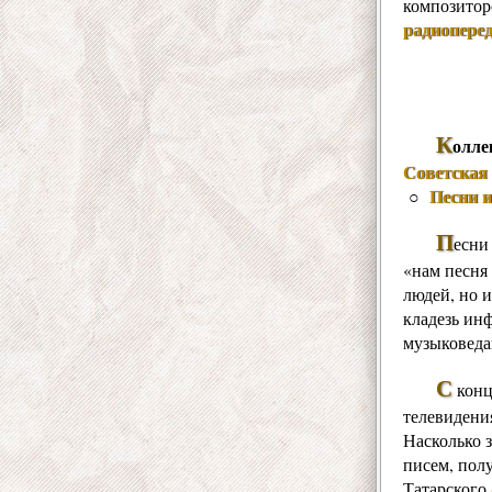
композитор
радиоперед
К
олле
Советская 
Песни 
○
П
есни
«нам песня 
людей, но и
кладезь ин
музыковеда
С
конц
телевидения
Насколько 
писем, пол
Татарского