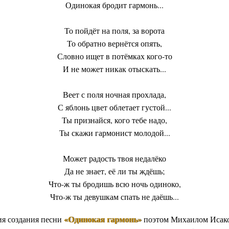
Одинокая бродит гармонь...
То пойдёт на поля, за ворота
То обратно вернётся опять,
Словно ищет в потёмках кого-то
И не может никак отыскать...
Веет с поля ночная прохлада,
С яблонь цвет облетает густой...
Ты признайся, кого тебе надо,
Ты скажи гармонист молодой...
Может радость твоя недалёко
Да не знает, её ли ты ждёшь;
Что-ж ты бродишь всю ночь одиноко,
Что-ж ты девушкам спать не даёшь...
«Одинокая гармонь»
ия создания песни
поэтом Михаилом Исак