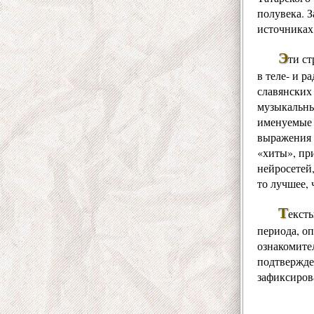
полувека. 
источниках
Э
ти ст
в теле- и 
славянских
музыкальны
именуемые 
выражения 
«хиты», пр
нейросетей
то лучшее, 
Т
екст
периода, оп
ознакомите
подтвержде
зафиксиров