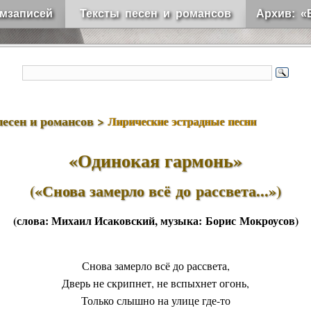
мзаписей
Тексты песен и романсов
Архив: «
песен и романсов >
Лирические эстрадные песни
«Одинокая гармонь»
(«Снова замерло всё до рассвета...»)
(слова:
Михаил Исаковский
, музыка:
Борис Мокроусов
)
Снова замерло всё до рассвета,
Дверь не скрипнет, не вспыхнет огонь,
Только слышно на улице где-то