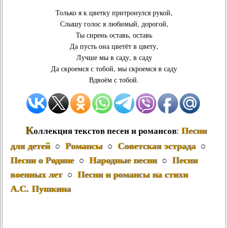
Только я к цветку притронулся рукой,
Слышу голос я любимый, дорогой,
Ты сирень оставь, оставь
Да пусть она цветёт в цвету,
Лучше мы в саду, в саду
Да скроемся с тобой, мы скроемся в саду
Вдвоём с тобой.
К
Песни
оллекция текстов песен и романсов
:
для детей
Романсы
Советская эстрада
○
○
○
Песни о Родине
Народные песни
Песни
○
○
военных лет
Песни и романсы на стихи
○
А.С. Пушкина