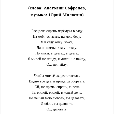
(слова:
Анатолий Софронов
,
музыка:
Юрий Милютин
)
Расцвела сирень-черёмуха в саду
На моё несчастье, на мою беду.
Я в саду хожу, хожу,
Да на цветы гляжу, гляжу,
Но никак в цветах, в цветах
Я милой не найду, я милой не найду,
Ох, не найду.
Чтобы мне её скорее отыскать
Видно все цветы придётся оборвать,
Ой, не прячь, сирень, сирень
Ты милой, милой, в ясный день.
Не мешай мою любовь, ты целовать,
Любовь ты целовать,
Ох, целовать.