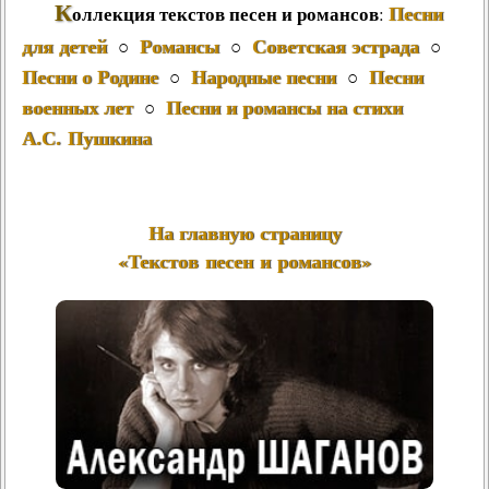
К
Песни
оллекция текстов песен и романсов
:
для детей
Романсы
Советская эстрада
○
○
○
Песни о Родине
Народные песни
Песни
○
○
военных лет
Песни и романсы на стихи
○
А.С. Пушкина
На главную страницу
«Текстов песен и романсов»