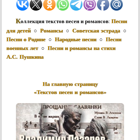
К
Песни
оллекция текстов песен и романсов
:
для детей
Романсы
Советская эстрада
○
○
○
Песни о Родине
Народные песни
Песни
○
○
военных лет
Песни и романсы на стихи
○
А.С. Пушкина
На главную страницу
«Текстов песен и романсов»