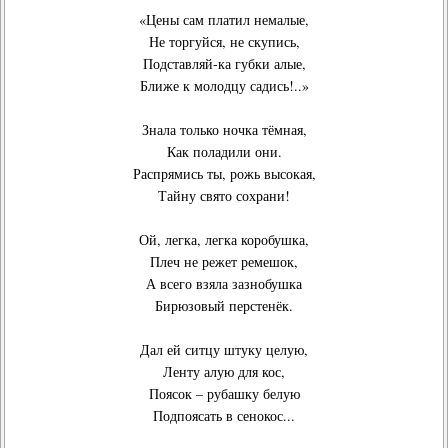
«Цены сам платил немалые,
Не торгуйся, не скупись,
Подставляй-ка губки алые,
Ближе к молодцу садись!..»
Знала только ночка тёмная,
Как поладили они.
Распрямись ты, рожь высокая,
Тайну свято сохрани!
Ой, легка, легка коробушка,
Плеч не режет ремешок,
А всего взяла зазнобушка
Бирюзовый перстенёк.
Дал ей ситцу штуку целую,
Ленту алую для кос,
Поясок – рубашку белую
Подпоясать в сенокос...