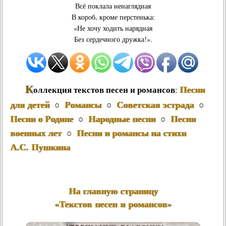
Всё поклала ненаглядная
В короб, кроме перстенька:
«Не хочу ходить нарядная
Без сердечного дружка!».
К
Песни
оллекция текстов песен и романсов
:
для детей
Романсы
Советская эстрада
○
○
○
Песни о Родине
Народные песни
Песни
○
○
военных лет
Песни и романсы на стихи
○
А.С. Пушкина
На главную страницу
«Текстов песен и романсов»