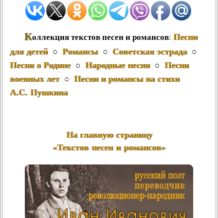
К
Песни
оллекция текстов песен и романсов
:
для детей
Романсы
Советская эстрада
○
○
○
Песни о Родине
Народные песни
Песни
○
○
военных лет
Песни и романсы на стихи
○
А.С. Пушкина
На главную страницу
«Текстов песен и романсов»