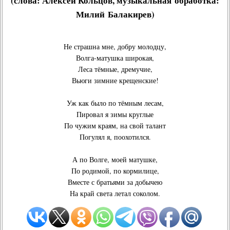
(слова:
Алексей Кольцов
, музыкальная обработка:
Милий Балакирев
)
Не страшна мне, добру молодцу,
Волга-матушка широкая,
Леса тёмные, дремучие,
Вьюги зимние крещенские!
Уж как было по тёмным лесам,
Пировал я зимы круглые
По чужим краям, на свой талант
Погулял я, поохотился.
А по Волге, моей матушке,
По родимой, по кормилице,
Вместе с братьями за добычею
На край света летал соколом.