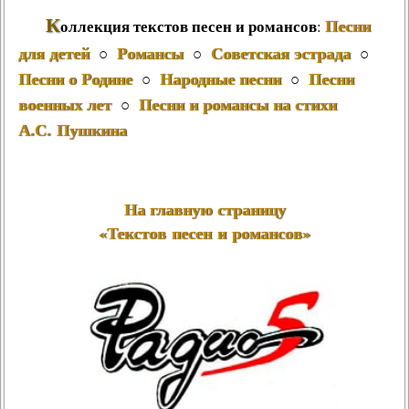
К
Песни
оллекция текстов песен и романсов
:
для детей
Романсы
Советская эстрада
○
○
○
Песни о Родине
Народные песни
Песни
○
○
военных лет
Песни и романсы на стихи
○
А.С. Пушкина
На главную страницу
«Текстов песен и романсов»