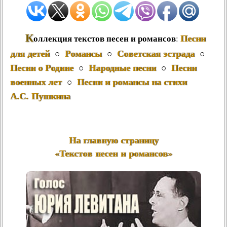
К
Песни
оллекция текстов песен и романсов
:
для детей
Романсы
Советская эстрада
○
○
○
Песни о Родине
Народные песни
Песни
○
○
военных лет
Песни и романсы на стихи
○
А.С. Пушкина
На главную страницу
«Текстов песен и романсов»