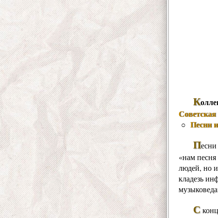
К
олле
Советская 
Песни 
○
П
есни
«нам песня 
людей, но и
кладезь ин
музыковеда
С
конц