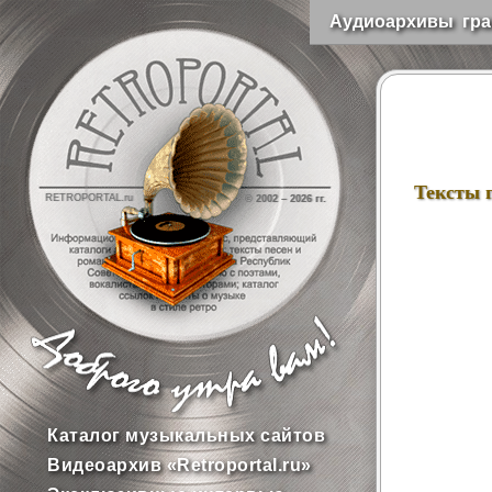
Аудиоархивы гра
Тексты 
RETROPORTAL.ru
© 2002 –
2026 гг.
Каталог музыкальных сайтов
Видеоархив «Retroportal.ru»