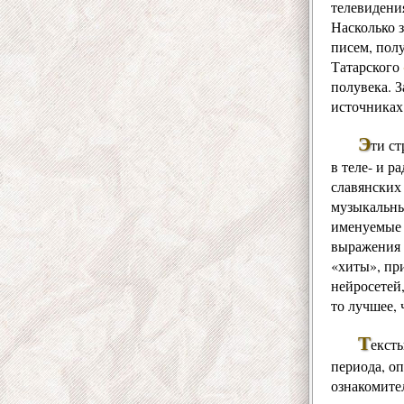
телевидения
Насколько 
писем, пол
Татарского
полувека. 
источниках
Э
ти ст
в теле- и 
славянских
музыкальны
именуемые 
выражения 
«хиты», пр
нейросетей
то лучшее, 
Т
екст
периода, оп
ознакомите