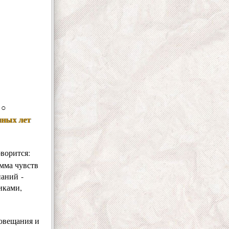
○
нных лет
ворится:
амма чувств
наний -
иками,
иовещания и