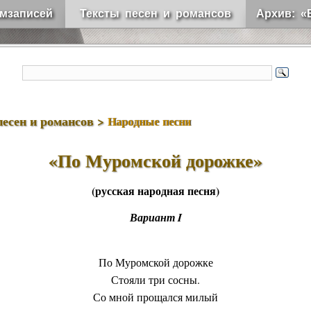
мзаписей
Тексты песен и романсов
Архив: «
песен и романсов >
Народные песни
«По Муромской дорожке»
(русская народная песня)
Вариант I
По Муромской дорожке
Стояли три сосны.
Со мной прощался милый