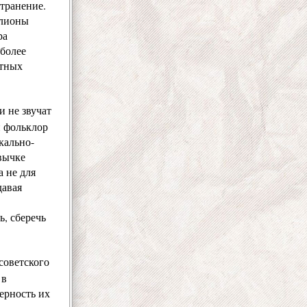
странение.
ллионы
ра
 более
атных
и не звучат
н фольклор
кально-
вычке
 не для
давая
, сберечь
советского
 в
ерность их