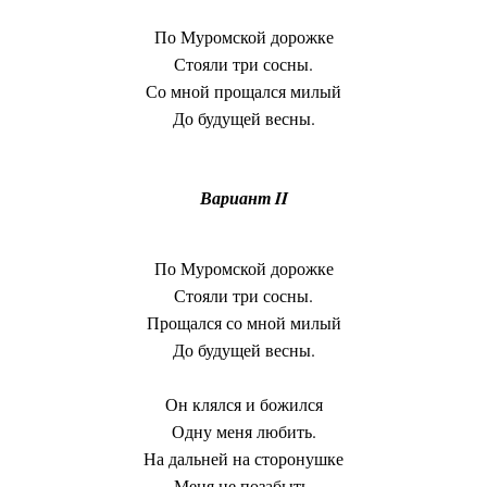
По Муромской дорожке
Стояли три сосны.
Со мной прощался милый
До будущей весны.
Вариант II
По Муромской дорожке
Стояли три сосны.
Прощался со мной милый
До будущей весны.
Он клялся и божился
Одну меня любить.
На дальней на сторонушке
Меня не позабыть.