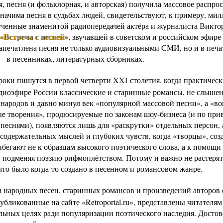
, песня (и фольклорная, и авторская) получила массовое распро
значима песня в судьбах людей, свидетельствуют, к примеру, ми
ученные знаменитой радиопередачей актёра и журналиста Викто
«Встреча с песней»
, звучавшей в советском и российском эфире
Запечатлена песня не только аудиовизуальными СМИ, но и в печ
 - в песенниках, литературных сборниках.
роки пишутся в первой четверти XXI столетия, когда практическ
радиоэфире России классические и старинные романсы, не слыше
 народов и давно минул век «популярной массовой песни», а «во
е творения», продюсируемые по законам шоу-бизнеса (и по при
песнями), появляются лишь для «раскрутки» отдельных персон, а
содержательных мыслей и глубоких чувств, когда «творцы», соз
ибегают не к образцам высокого поэтического слова, а к помощи
, подменяя поэзию рифмоплётством. Потому и важно не растерять
что было когда-то создано в песенном и романсовом жанре.
ы народных песен, старинных романсов и произведений авторов 
убликованные на сайте «Retroportal.ru», представлены читателям
льных целях ради популяризации поэтического наследия. Достов