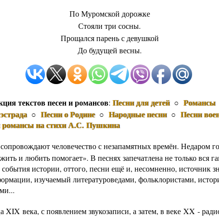
По Муромской дорожке
Стояли три сосны.
Прощался парень с девушкой
До будущей весны.
кция текстов песен и романсов
Песни для детей
Романсы
:
○
эстрада
Песни о Родине
Народные песни
Песни вое
○
○
○
и романсы на стихи А.С. Пушкина
 сопровождают человечество с незапамятных времён. Недаром го
жить и любить помогает». В песнях запечатлена не только вся г
 события истории, оттого, песни ещё и, несомненно, источник з
формации, изучаемый литературоведами, фольклористами, истор
ми...
а XIX века, с появлением звукозаписи, а затем, в веке XX - рад