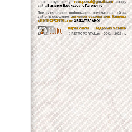
retroportal@gmail.com
электронную почту:
автору
сайта
Виталию Васильевичу Гапоненко
.
При цитировании информации, опубликованной на
активной ссылки или баннера
сайте, размещение
«RETROPORTAL.ru»
ОБЯЗАТЕЛЬНО
!
Карта сайта
Подробно о сайте
© RETROPORTAL.ru 2002 –
2026 гг.