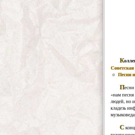
К
олле
Советская 
Песни 
○
П
есни
«нам песня 
людей, но и
кладезь ин
музыковеда
С
конц
телевидения