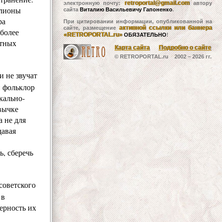
retroportal@gmail.com
электронную почту:
автору
ллионы
сайта
Виталию Васильевичу Гапоненко
.
ра
При цитировании информации, опубликованной на
активной ссылки или баннера
сайте, размещение
 более
«RETROPORTAL.ru»
ОБЯЗАТЕЛЬНО
!
атных
Карта сайта
Подробно о сайте
© RETROPORTAL.ru 2002 –
2026 гг.
и не звучат
н фольклор
кально-
вычке
 не для
давая
, сберечь
советского
 в
ерность их