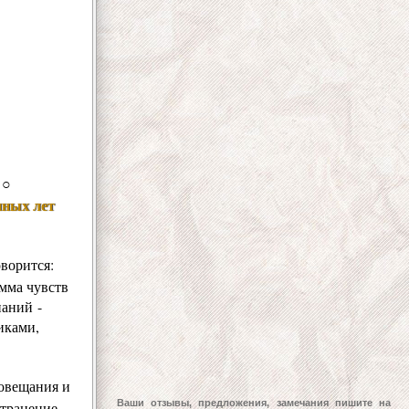
○
нных лет
ворится:
амма чувств
наний -
иками,
иовещания и
Ваши отзывы, предложения, замечания пишите на
странение.