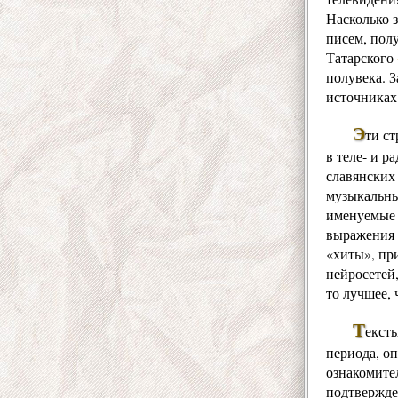
Насколько 
писем, пол
Татарского
полувека. 
источниках
Э
ти ст
в теле- и 
славянских
музыкальны
именуемые 
выражения 
«хиты», пр
нейросетей
то лучшее, 
Т
екст
периода, оп
ознакомите
подтвержде