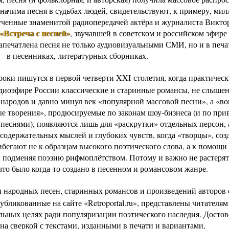
значима песня в судьбах людей, свидетельствуют, к примеру, ми
ученные знаменитой радиопередачей актёра и журналиста Викто
«Встреча с песней»
, звучавшей в советском и российском эфире
Запечатлена песня не только аудиовизуальными СМИ, но и в печ
 - в песенниках, литературных сборниках.
роки пишутся в первой четверти XXI столетия, когда практическ
радиоэфире России классические и старинные романсы, не слыше
 народов и давно минул век «популярной массовой песни», а «во
е творения», продюсируемые по законам шоу-бизнеса (и по при
песнями), появляются лишь для «раскрутки» отдельных персон, а
содержательных мыслей и глубоких чувств, когда «творцы», соз
ибегают не к образцам высокого поэтического слова, а к помощи
, подменяя поэзию рифмоплётством. Потому и важно не растерять
что было когда-то создано в песенном и романсовом жанре.
ы народных песен, старинных романсов и произведений авторов 
убликованные на сайте «Retroportal.ru», представлены читателям
льных целях ради популяризации поэтического наследия. Достов
на сверкой с текстами, изданными в печати и вариантами,