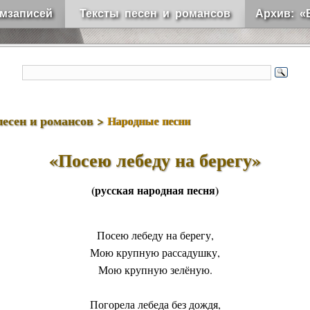
мзаписей
Тексты песен и романсов
Архив: «
песен и романсов >
Народные песни
«Посею лебеду на берегу»
(русская народная песня)
Посею лебеду на берегу,
Мою крупную рассадушку,
Мою крупную зелёную.
Погорела лебеда без дождя,