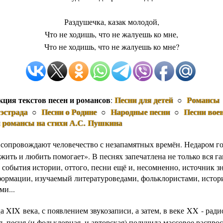
Раздушечка, казак молодой,
Что не ходишь, что не жалуешь ко мне,
Что не ходишь, что не жалуешь ко мне?
кция текстов песен и романсов
Песни для детей
Романсы
:
○
эстрада
Песни о Родине
Народные песни
Песни вое
○
○
○
и романсы на стихи А.С. Пушкина
 сопровождают человечество с незапамятных времён. Недаром го
жить и любить помогает». В песнях запечатлена не только вся г
 события истории, оттого, песни ещё и, несомненно, источник з
формации, изучаемый литературоведами, фольклористами, истор
ми...
а XIX века, с появлением звукозаписи, а затем, в веке XX - рад
, песня (и фольклорная, и авторская) получила массовое распро