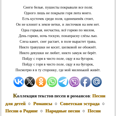
Снеги белые, пушисты покрывали все поля;
Одного лишь не покрыли горя люта моего.
Есть кусточек среди поля, одинешенёк стоит,
Он не клонит к земле ветки, и листочков на нем нет.
Одна горькая, несчастна, всё горюю по милом,
День горюю, ночь тоскую, понапрасну слёзы лью.
Слеза канет, снег растает, в поле вырастет трава,
Никто травушки не косит, шелковой не обожнёт.
Никто девушки не любит, никто замуж не берёт.
Пойду с горя в чисто поле, сяду я на бугорок.
Пойду с горя в чисто поле, сяду я на бугорок,
Посмотрю я в ту сторонку, где мой миленький живёт.
К
Песни
оллекция текстов песен и романсов
:
для детей
Романсы
Советская эстрада
○
○
○
Песни о Родине
Народные песни
Песни
○
○