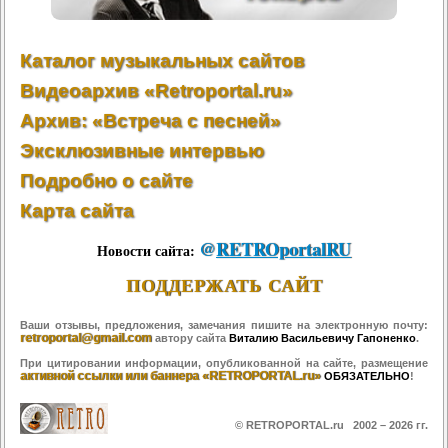
Каталог музыкальных сайтов
Видеоархив «Retroportal.ru»
Архив: «Встреча с песней»
Эксклюзивные интервью
Подробно о сайте
Карта сайта
@
RETROportalRU
Новости сайта:
ПОДДЕРЖАТЬ САЙТ
Ваши отзывы, предложения, замечания пишите на электронную почту:
retroportal@gmail.com
автору сайта
Виталию Васильевичу Гапоненко
.
При цитировании информации, опубликованной на сайте, размещение
активной ссылки или баннера «RETROPORTAL.ru»
ОБЯЗАТЕЛЬНО
!
© RETROPORTAL.ru 2002 –
2026 гг.