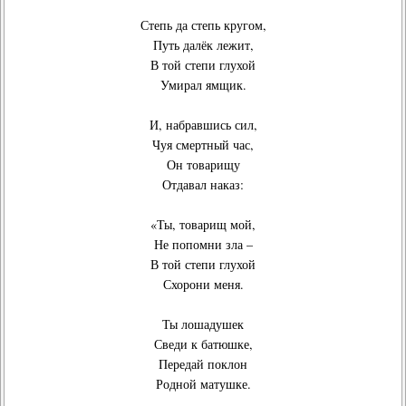
Степь да степь кругом,
Путь далёк лежит,
В той степи глухой
Умирал ямщик.
И, набравшись сил,
Чуя смертный час,
Он товарищу
Отдавал наказ:
«Ты, товарищ мой,
Не попомни зла –
В той степи глухой
Схорони меня.
Ты лошадушек
Сведи к батюшке,
Передай поклон
Родной матушке.