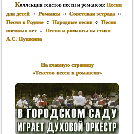
К
Песни
оллекция текстов песен и романсов
:
для детей
Романсы
Советская эстрада
○
○
○
Песни о Родине
Народные песни
Песни
○
○
военных лет
Песни и романсы на стихи
○
А.С. Пушкина
На главную страницу
«Текстов песен и романсов»