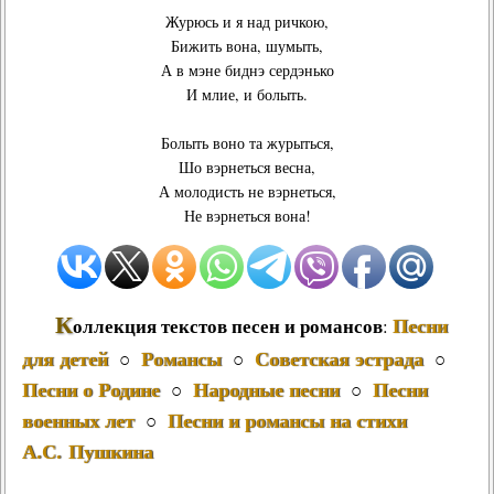
Журюсь и я над ричкою,
Бижить вона, шумыть,
А в мэне биднэ сердэнько
И млие, и болыть.
Болыть воно та журыться,
Шо вэрнеться весна,
А молодисть не вэрнеться,
Не вэрнеться вона!
К
Песни
оллекция текстов песен и романсов
:
для детей
Романсы
Советская эстрада
○
○
○
Песни о Родине
Народные песни
Песни
○
○
военных лет
Песни и романсы на стихи
○
А.С. Пушкина