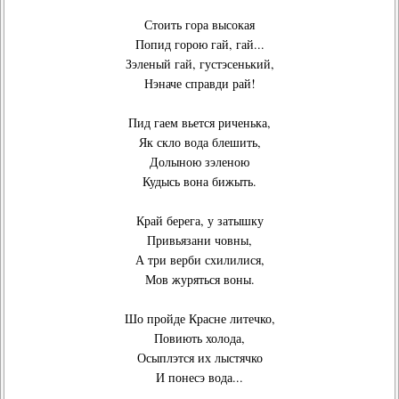
Стоить гора высокая
Попид горою гай, гай...
Зэленый гай, густэсенький,
Нэначе справди рай!
Пид гаем вьется риченька,
Як скло вода блешить,
Долыною зэленою
Кудысь вона бижыть.
Край берега, у затышку
Привьязани човны,
А три верби схилилися,
Мов журяться воны.
Шо пройде Красне литечко,
Повиють холода,
Осыплэтся их лыстячко
И понесэ вода...