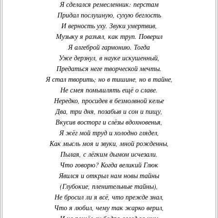
Я сделался ремесленник: перстам
Придал послушную, сухую беглость
И верность уху. Звуки умертвив,
Музыку я разъял, как труп. Поверил
Я алгеброй гармонию. Тогда
Уже дерзнул, в науке искушенный,
Предаться неге творческой мечты.
Я стал творить; но в тишине, но в тайне,
Не смея помышлять ещё о славе.
Нередко, просидев в безмолвной келье
Два, три дня, позабыв и сон и пищу,
Вкусив восторг и слёзы вдохновенья,
Я жёг мой труд и холодно глядел,
Как мысль моя и звуки, мной рожденны,
Пылая, с лёгким дымом исчезали.
Что говорю? Когда великий Глюк
Явился и открыл нам новы тайны
(Глубокие, пленительные тайны),
Не бросил ли я всё, что прежде знал,
Что я любил, чему так жарко верил,