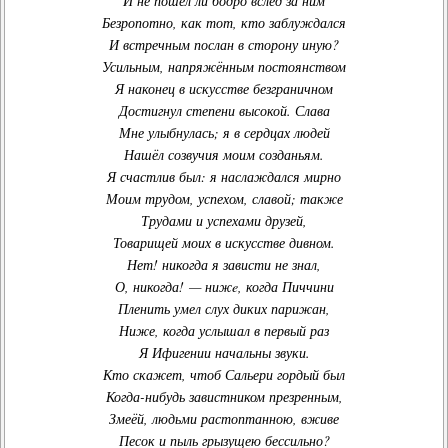
И не пошёл ли бодро вслед за ним
Безропотно, как тот, кто заблуждался
И встречным послан в сторону иную?
Усильным, напряжённым постоянством
Я наконец в искусстве безграничном
Достигнул степени высокой. Слава
Мне улыбнулась; я в сердцах людей
Нашёл созвучия моим созданьям.
Я счастлив был: я наслаждался мирно
Моим трудом, успехом, славой; также
Трудами и успехами друзей,
Товарищей моих в искусстве дивном.
Нет! никогда я зависти не знал,
О, никогда! — нижe, когда Пиччини
Пленить умел слух диких парижан,
Ниже, когда услышал в первый раз
Я Ифигении начальны звуки.
Кто скажет, чтоб Сальери гордый был
Когда-нибудь завистником презренным,
Змеёй, людьми растоптанною, вживе
Песок и пыль грызущею бессильно?