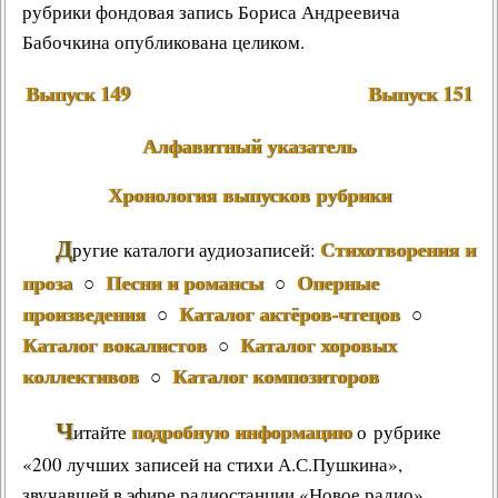
рубрики фондовая запись Бориса Андреевича
Бабочкина опубликована целиком.
Выпуск 149
Выпуск 151
Алфавитный указатель
Хронология выпусков рубрики
Д
Стихотворения и
ругие каталоги аудиозаписей:
проза
Песни и романсы
Оперные
○
○
произведения
Каталог актёров-чтецов
○
○
Каталог вокалистов
Каталог хоровых
○
коллективов
Каталог композиторов
○
Ч
подробную информацию
итайте
о рубрике
«200 лучших записей на стихи А.С.Пушкина»,
звучавшей в эфире радиостанции «Новое радио»