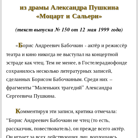
из драмы Александра Пушкина
«
Моцарт и Сальери
»
(текст выпуска № 150 от 12 мая 1999 года)
Б
«
орис Андреевич Бабочкин
- актёр и режиссёр
театра и кино никогда не выступал на концертной
эстраде как чтец. Тем не менее, в Гостелерадиофонде
сохранилось несколько
литературных записей
,
сделанных Борисом Бабочкиным. Среди них –
фрагменты “Маленьких трагедий”
Александра
Сергеевича Пушкина
.
К
омментируя эти записи, критика отмечала:
“Борис Андреевич Бабочкин не чтец (то есть,
рассказчик, повествователь), он прежде всего актёр.
Он играет за всех действующих лиц, воплощаясь