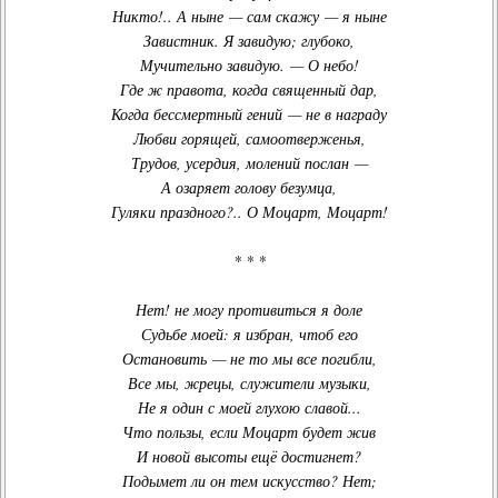
Никто!.. А ныне — сам скажу — я ныне
Завистник. Я завидую; глубоко,
Мучительно завидую. — О небо!
Где ж правота, когда священный дар,
Когда бессмертный гений — не в награду
Любви горящей, самоотверженья,
Трудов, усердия, молений послан —
А озаряет голову безумца,
Гуляки праздного?.. О Моцарт, Моцарт!
* * *
Нет! не могу противиться я доле
Судьбе моей: я избран, чтоб его
Остановить — не то мы все погибли,
Все мы, жрецы, служители музыки,
Не я один с моей глухою славой...
Что пользы, если Моцарт будет жив
И новой высоты ещё достигнет?
Подымет ли он тем искусство? Нет;