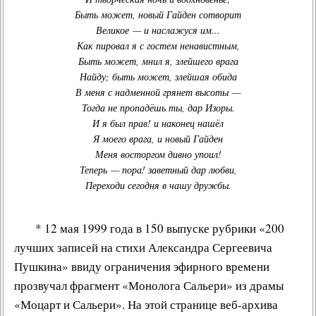
Быть может, новый Гайден сотворит
Великое — и наслажуся им...
Как пировал я с гостем ненавистным,
Быть может, мнил я, злейшего врага
Найду; быть может, злейшая обида
В меня с надменной грянет высоты —
Тогда не пропадёшь ты, дар Изоры.
И я был прав! и наконец нашёл
Я моего врага, и новый Гайден
Меня восторгом дивно упоил!
Теперь — пора!
заветный дар любви
,
Переходи сегодня в чашу дружбы
.
* 12 мая 1999 года в 150 выпуске рубрики «200
лучших записей на стихи Александра Сергеевича
Пушкина» ввиду ограничения эфирного времени
прозвучал фрагмент «Монолога Сальери» из драмы
«Моцарт и Сальери». На этой странице веб-архива