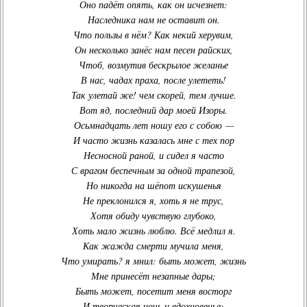
Оно падёт опять, как он исчезнет:
Наследника нам не оставит он.
Что пользы в нём? Как некий херувим,
Он несколько занёс нам песен райских,
Чтоб, возмутив бескрылое желанье
В нас, чадах праха, после улететь!
Так улетай же! чем скорей, тем лучше.
Вот яд, последний дар моей Изоры.
Осьмнадцать лет ношу его с собою —
И часто жизнь казалась мне с тех пор
Несносной раной, и сидел я часто
С врагом беспечным за одной трапезой,
Но никогда на шёпот искушенья
Не преклонился я, хоть я не трус,
Хотя обиду чувствую глубоко,
Хоть мало жизнь люблю. Всё медлил я.
Как жажда смерти мучила меня,
Что умирать? я мнил: быть может, жизнь
Мне принесёт незапные дары;
Быть может, посетит меня восторг
И творческая ночь и вдохновенье;