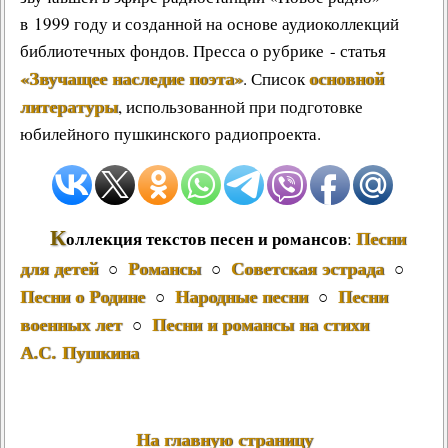
в 1999 году и созданной на основе аудиоколлекций
библиотечных фондов. Пресса о рубрике - статья
«Звучащее наследие поэта»
основной
. Список
литературы
, использованной при подготовке
юбилейного пушкинского радиопроекта.
К
Песни
оллекция текстов песен и романсов
:
для детей
Романсы
Советская эстрада
○
○
○
Песни о Родине
Народные песни
Песни
○
○
военных лет
Песни и романсы на стихи
○
А.С. Пушкина
На главную страницу