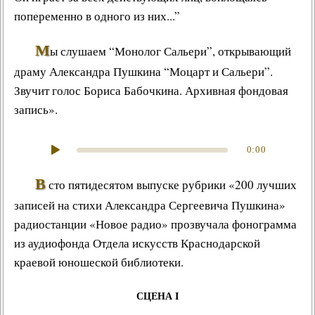
попеременно в одного из них...”
М
ы слушаем “
Монолог Сальери
”, открывающий
драму
Александра Пушкина
“
Моцарт и Сальери
”.
Звучит
голос Бориса Бабочкина
. Архивная
фондовая
запись
».
0:00
В
сто пятидесятом выпуске рубрики «200 лучших
записей на стихи Александра Сергеевича Пушкина»
радиостанции «Новое радио» прозвучала фонограмма
из аудиофонда Отдела искусств Краснодарской
краевой юношеской библиотеки.
СЦЕНА I