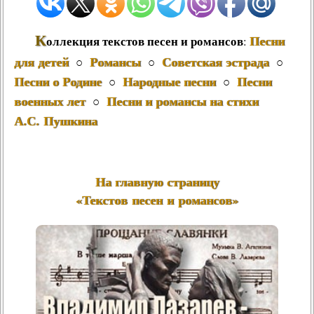
К
Песни
оллекция текстов песен и романсов
:
для детей
Романсы
Советская эстрада
○
○
○
Песни о Родине
Народные песни
Песни
○
○
военных лет
Песни и романсы на стихи
○
А.С. Пушкина
На главную страницу
«Текстов песен и романсов»