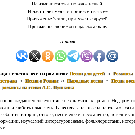
Не изменится этот порядок вещей,
И настигнет меня, и припомнится мне
Притяженье Земли, притяженье друзей,
Притяженье любимой в далёком окне.
Припев
кция текстов песен и романсов
Песни для детей
Романсы
:
○
эстрада
Песни о Родине
Народные песни
Песни вое
○
○
○
и романсы на стихи А.С. Пушкина
 сопровождают человечество с незапамятных времён. Недаром го
жить и любить помогает». В песнях запечатлена не только вся г
 события истории, оттого, песни ещё и, несомненно, источник з
формации, изучаемый литературоведами, фольклористами, истор
ми...