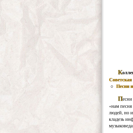
К
олле
Советская 
Песни 
○
П
есни
«нам песня 
людей, но и
кладезь ин
музыковеда