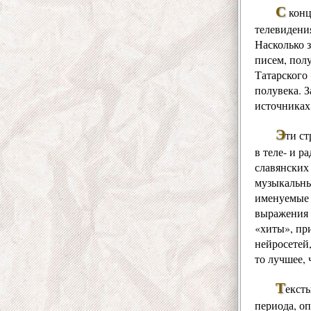
С
конц
телевидения
Насколько 
писем, пол
Татарского
полувека. 
источниках
Э
ти ст
в теле- и 
славянских
музыкальны
именуемые 
выражения 
«хиты», пр
нейросетей
то лучшее, 
Т
екст
периода, оп