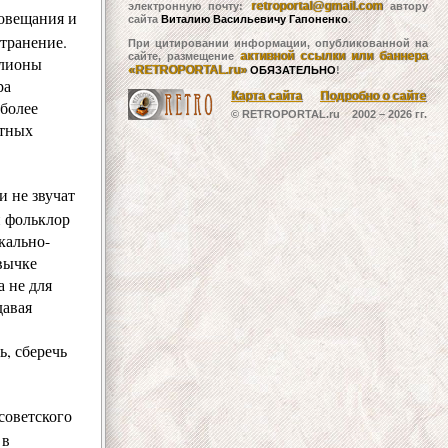
retroportal@gmail.com
электронную почту:
автору
иовещания и
сайта
Виталию Васильевичу Гапоненко
.
странение.
При цитировании информации, опубликованной на
активной ссылки или баннера
сайте, размещение
ллионы
«RETROPORTAL.ru»
ОБЯЗАТЕЛЬНО
!
ра
Карта сайта
Подробно о сайте
 более
© RETROPORTAL.ru 2002 –
2026 гг.
атных
и не звучат
н фольклор
кально-
вычке
 не для
давая
, сберечь
советского
 в