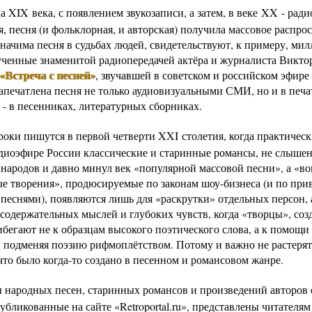
а XIX века, с появлением звукозаписи, а затем, в веке XX - рад
, песня (и фольклорная, и авторская) получила массовое распро
значима песня в судьбах людей, свидетельствуют, к примеру, ми
ученные знаменитой радиопередачей актёра и журналиста Викто
«Встреча с песней»
, звучавшей в советском и российском эфире
Запечатлена песня не только аудиовизуальными СМИ, но и в печ
 - в песенниках, литературных сборниках.
роки пишутся в первой четверти XXI столетия, когда практическ
радиоэфире России классические и старинные романсы, не слыше
 народов и давно минул век «популярной массовой песни», а «во
е творения», продюсируемые по законам шоу-бизнеса (и по при
песнями), появляются лишь для «раскрутки» отдельных персон, а
содержательных мыслей и глубоких чувств, когда «творцы», соз
ибегают не к образцам высокого поэтического слова, а к помощи
, подменяя поэзию рифмоплётством. Потому и важно не растерять
что было когда-то создано в песенном и романсовом жанре.
ы народных песен, старинных романсов и произведений авторов 
убликованные на сайте «Retroportal.ru», представлены читателям