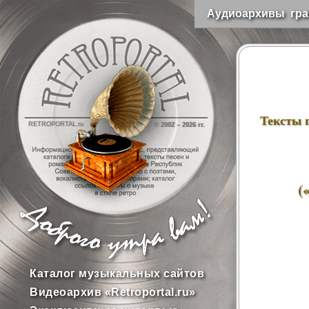
Аудиоархивы гра
Тексты 
RETROPORTAL.ru
© 2002 –
2026 гг.
(
Каталог музыкальных сайтов
Видеоархив «Retroportal.ru»