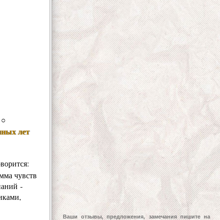
○
нных лет
ворится:
амма чувств
наний -
иками,
Ваши отзывы, предложения, замечания пишите на