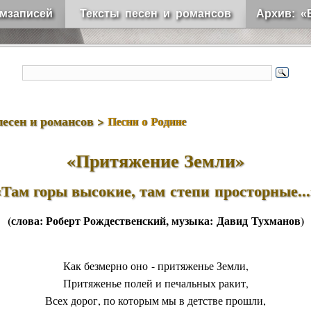
мзаписей
Тексты песен и романсов
Архив: «
песен и романсов >
Песни о Родине
«Притяжение Земли»
«Там горы высокие, там степи просторные...
(слова:
Роберт Рождественский
, музыка:
Давид Тухманов
)
Как безмерно оно - притяженье Земли,
Притяженье полей и печальных ракит,
Всех дорог, по которым мы в детстве прошли,