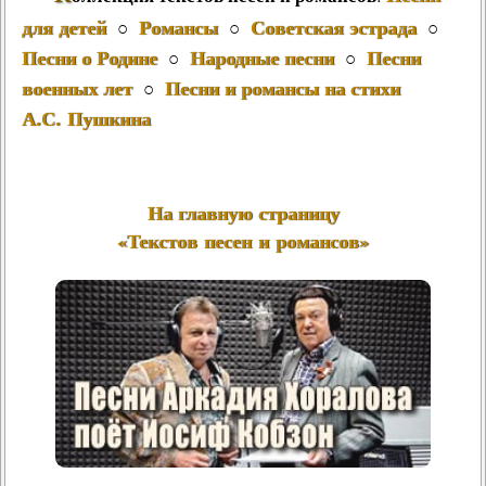
для детей
Романсы
Советская эстрада
○
○
○
Песни о Родине
Народные песни
Песни
○
○
военных лет
Песни и романсы на стихи
○
А.С. Пушкина
На главную страницу
«Текстов песен и романсов»