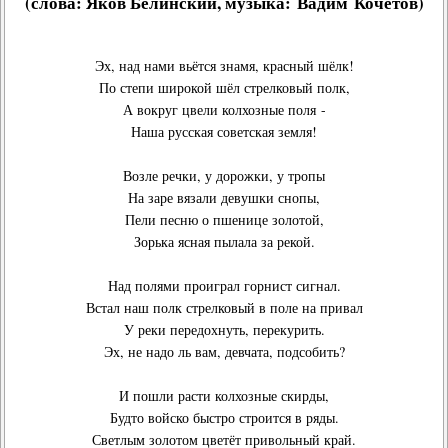
(слова:
Яков Белинский
, музыка:
Вадим Кочетов
)
Эх, над нами вьётся знамя, красный шёлк!
По степи широкой шёл стрелковый полк,
А вокруг цвели колхозные поля -
Наша русская советская земля!
Возле речки, у дорожки, у тропы
На заре вязали девушки снопы,
Пели песню о пшенице золотой,
Зорька ясная пылала за рекой.
Над полями проиграл горнист сигнал.
Встал наш полк стрелковый в поле на привал
У реки передохнуть, перекурить.
Эх, не надо ль вам, девчата, подсобить?
И пошли расти колхозные скирды,
Будто войско быстро строится в ряды.
Светлым золотом цветёт привольный край.