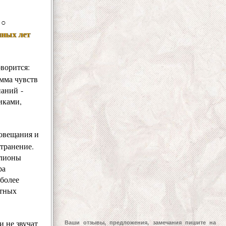
○
нных лет
ворится:
амма чувств
наний -
иками,
иовещания и
странение.
ллионы
ра
 более
атных
и не звучат
Ваши отзывы, предложения, замечания пишите на