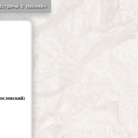
Встреча с песней»
ословский
)