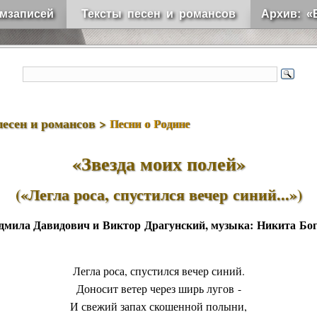
мзаписей
Тексты песен и романсов
Архив: «
песен и романсов >
Песни о Родине
«Звезда моих полей»
(«Легла роса, спустился вечер синий...»)
дмила Давидович
и
Виктор Драгунский
, музыка:
Никита Бог
Легла роса, спустился вечер синий.
Доносит ветер через ширь лугов -
И свежий запах скошенной полыни,