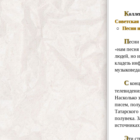
К
олле
Советская 
Песни 
○
П
есни
«нам песня 
людей, но и
кладезь ин
музыковеда
С
конц
телевидения
Насколько 
писем, пол
Татарского
полувека. 
источниках
Э
ти ст