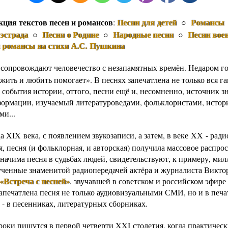
кция текстов песен и романсов
Песни для детей
Романсы
:
○
эстрада
Песни о Родине
Народные песни
Песни вое
○
○
○
и романсы на стихи А.С. Пушкина
 сопровождают человечество с незапамятных времён. Недаром го
жить и любить помогает». В песнях запечатлена не только вся г
 события истории, оттого, песни ещё и, несомненно, источник з
формации, изучаемый литературоведами, фольклористами, истор
ми...
а XIX века, с появлением звукозаписи, а затем, в веке XX - рад
, песня (и фольклорная, и авторская) получила массовое распро
значима песня в судьбах людей, свидетельствуют, к примеру, ми
ученные знаменитой радиопередачей актёра и журналиста Викто
«Встреча с песней»
, звучавшей в советском и российском эфире
Запечатлена песня не только аудиовизуальными СМИ, но и в печ
 - в песенниках, литературных сборниках.
роки пишутся в первой четверти XXI столетия, когда практическ