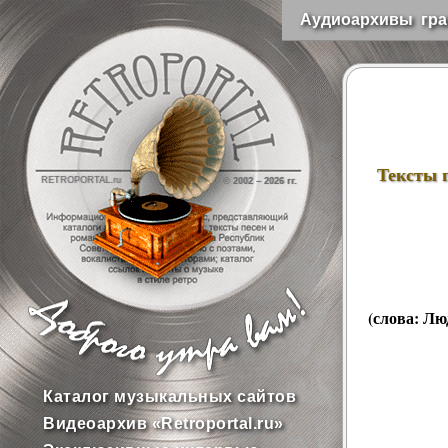
Аудиоархивы гра
Тексты 
RETROPORTAL.ru
© 2002 –
2026 гг.
(слова:
Лю
Каталог музыкальных сайтов
Видеоархив «Retroportal.ru»