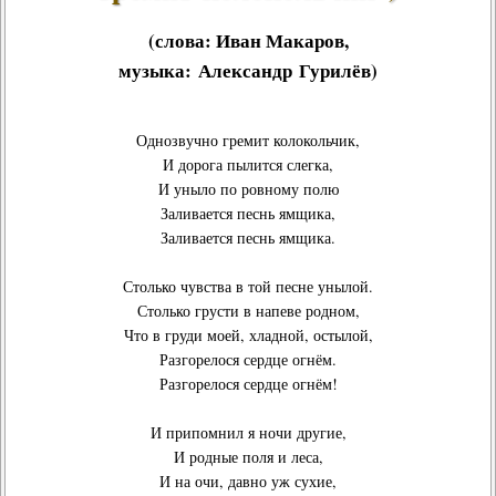
(слова:
Иван Макаров
,
музыка:
Александр Гурилёв
)
Однозвучно гремит колокольчик,
И дорога пылится слегка,
И уныло по ровному полю
Заливается песнь ямщика,
Заливается песнь ямщика.
Столько чувства в той песне унылой.
Столько грусти в напеве родном,
Что в груди моей, хладной, остылой,
Разгорелося сердце огнём.
Разгорелося сердце огнём!
И припомнил я ночи другие,
И родные поля и леса,
И на очи, давно уж сухие,