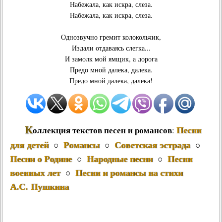
Набежала, как искра, слеза.
Набежала, как искра, слеза.
Однозвучно гремит колокольчик,
Издали отдаваясь слегка...
И замолк мой ямщик, а дорога
Предо мной далека, далека.
Предо мной далека, далека!
К
Песни
оллекция текстов песен и романсов
:
для детей
Романсы
Советская эстрада
○
○
○
Песни о Родине
Народные песни
Песни
○
○
военных лет
Песни и романсы на стихи
○
А.С. Пушкина