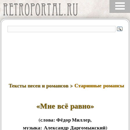
Тексты песен и романсов >
Старинные романсы
«Мне всё равно»
(слова:
Фёдор Миллер
,
музыка:
Александр Даргомыжский
)