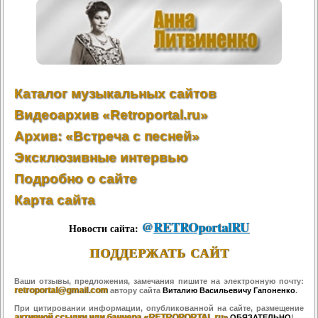
Каталог музыкальных сайтов
Видеоархив «Retroportal.ru»
Архив: «Встреча с песней»
Эксклюзивные интервью
Подробно о сайте
Карта сайта
@
RETROportalRU
Новости сайта:
ПОДДЕРЖАТЬ САЙТ
Ваши отзывы, предложения, замечания пишите на электронную почту:
retroportal@gmail.com
автору сайта
Виталию Васильевичу Гапоненко
.
При цитировании информации, опубликованной на сайте, размещение
активной ссылки или баннера «RETROPORTAL.ru»
ОБЯЗАТЕЛЬНО
!