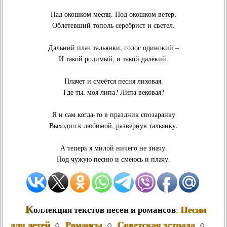
Над окошком месяц. Под окошком ветер,
Облетевший тополь серебрист и светел.
Дальний плач тальянки, голос одинокий –
И такой родимый, и такой далёкий.
Плачет и смеётся песня лиховая.
Где ты, моя липа? Липа вековая?
Я и сам когда-то в праздник спозаранку
Выходил к любимой, развернув тальянку.
А теперь я милой ничего не значу.
Под чужую песню и смеюсь и плачу.
К
Песни
оллекция текстов песен и романсов
:
для детей
Романсы
Советская эстрада
○
○
○