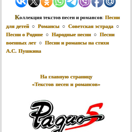
К
Песни
оллекция текстов песен и романсов
:
для детей
Романсы
Советская эстрада
○
○
○
Песни о Родине
Народные песни
Песни
○
○
военных лет
Песни и романсы на стихи
○
А.С. Пушкина
На главную страницу
«Текстов песен и романсов»