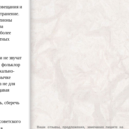
иовещания и
странение.
ллионы
ра
 более
атных
и не звучат
н фольклор
кально-
вычке
 не для
давая
, сберечь
советского
 в
Ваши отзывы, предложения, замечания пишите на