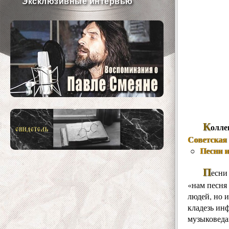
Эксклюзивные интервью
К
олле
Советская 
Песни 
○
П
есни
«нам песня 
людей, но и
кладезь ин
музыковеда