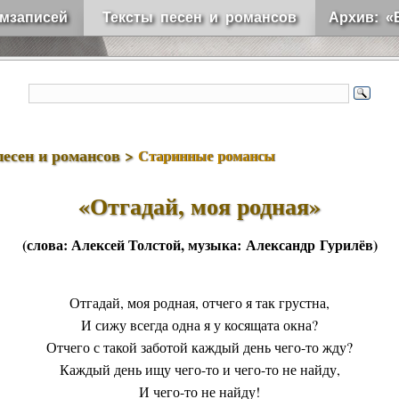
мзаписей
Тексты песен и романсов
Архив: «
песен и романсов >
Старинные романсы
«Отгадай, моя родная»
(слова:
Алексей Толстой
, музыка:
Александр Гурилёв
)
Отгадай, моя родная, отчего я так грустна,
И сижу всегда одна я у косящата окна?
Отчего с такой заботой каждый день чего-то жду?
Каждый день ищу чего-то и чего-то не найду,
И чего-то не найду!