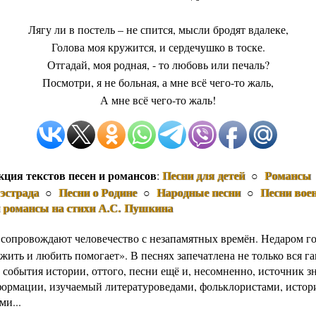
Лягу ли в постель – не спится, мысли бродят вдалеке,
Голова моя кружится, и сердечушко в тоске.
Отгадай, моя родная, - то любовь или печаль?
Посмотри, я не больная, а мне всё чего-то жаль,
А мне всё чего-то жаль!
кция текстов песен и романсов
Песни для детей
Романсы
:
○
эстрада
Песни о Родине
Народные песни
Песни вое
○
○
○
и романсы на стихи А.С. Пушкина
 сопровождают человечество с незапамятных времён. Недаром го
жить и любить помогает». В песнях запечатлена не только вся г
 события истории, оттого, песни ещё и, несомненно, источник з
формации, изучаемый литературоведами, фольклористами, истор
ми...