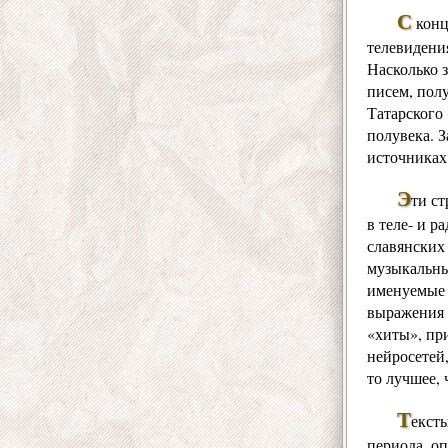
С
конц
телевидения
Насколько 
писем, пол
Татарского
полувека. 
источниках
Э
ти ст
в теле- и 
славянских
музыкальны
именуемые 
выражения 
«хиты», пр
нейросетей
то лучшее, 
Т
екст
периода, оп