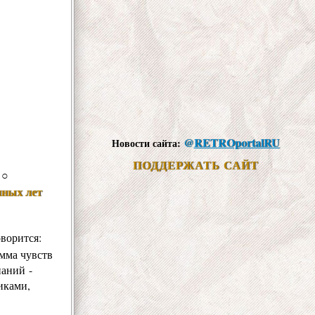
@
RETROportalRU
Новости сайта:
ПОДДЕРЖАТЬ САЙТ
○
нных лет
ворится:
амма чувств
наний -
иками,