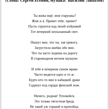
(слова:
Сергей Есенин
, музыка:
Василий Липатов
)
Ты жива ещё, моя старушка?
Жив и я. Привет тебе, привет!
Пусть струится над твоей избушкой
Тот вечерний несказанный свет.
Пишут мне, что ты, тая тревогу,
Загрустила шибко обо мне,
Что ты часто ходишь на дорогу
В старомодном ветхом шушуне.
И тебе в вечернем синем мраке
Часто видится одно и то ж:
Будто кто-то мне в кабацкой драке
Саданул под сердце финский нож.
Ничего, родная! Успокойся.
Это только тягостная бредь.
Не такой уж горькой я пропойца,