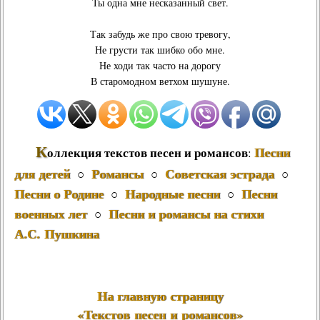
Ты одна мне несказанный свет.
Так забудь же про свою тревогу,
Не грусти так шибко обо мне.
Не ходи так часто на дорогу
В старомодном ветхом шушуне.
К
Песни
оллекция текстов песен и романсов
:
для детей
Романсы
Советская эстрада
○
○
○
Песни о Родине
Народные песни
Песни
○
○
военных лет
Песни и романсы на стихи
○
А.С. Пушкина
На главную страницу
«Текстов песен и романсов»