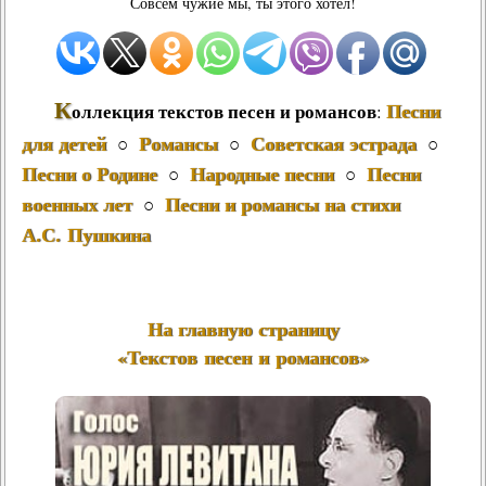
Совсем чужие мы, ты этого хотел!
К
Песни
оллекция текстов песен и романсов
:
для детей
Романсы
Советская эстрада
○
○
○
Песни о Родине
Народные песни
Песни
○
○
военных лет
Песни и романсы на стихи
○
А.С. Пушкина
На главную страницу
«Текстов песен и романсов»