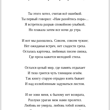
Ты этого хотел, считая всё ошибкой.
Ты первый говорил: «Нам разойтись пора»...
Я встретила разрыв спокойною улыбкой,
Но плакала затем все ночи до утра.
И вот мы разошлись. Совсем, совсем чужие;
Нет ожиданья встреч, нет сладости греха.
Осталась карточка, любимых писем связка,
Где проза кажется мелодией стиха.
Остался целый мир, где память отдыхает
И тихо греется чуть тлеющим огнём.
Так книгу старую отрадно взять бывает
И над излюбленным задуматься листом.
И не зови меня, к былому нет возврата,
Разлуки ураган меж нами пролетел.
Любовь не умерла, любовь тобой измята,