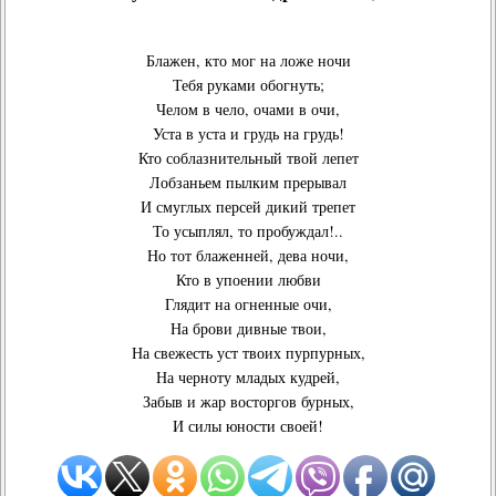
Блажен, кто мог на ложе ночи
Тебя руками обогнуть;
Челом в чело, очами в очи,
Уста в уста и грудь на грудь!
Кто соблазнительный твой лепет
Лобзаньем пылким прерывал
И смуглых персей дикий трепет
То усыплял, то пробуждал!..
Но тот блаженней, дева ночи,
Кто в упоении любви
Глядит на огненные очи,
На брови дивные твои,
На свежесть уст твоих пурпурных,
На черноту младых кудрей,
Забыв и жар восторгов бурных,
И силы юности своей!