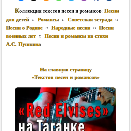
К
Песни
оллекция текстов песен и романсов
:
для детей
Романсы
Советская эстрада
○
○
○
Песни о Родине
Народные песни
Песни
○
○
военных лет
Песни и романсы на стихи
○
А.С. Пушкина
На главную страницу
«Текстов песен и романсов»