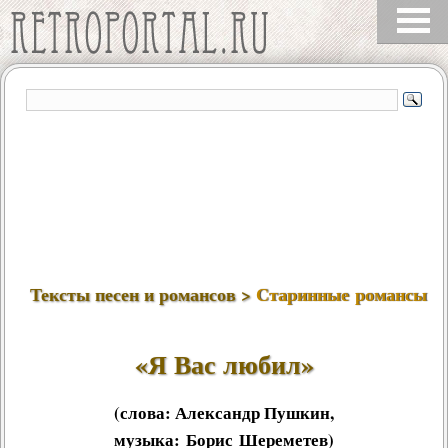
Тексты песен и романсов >
Старинные романсы
«Я Вас любил»
(слова:
Александр Пушкин
,
музыка:
Борис Шереметев
)