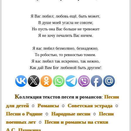
Я Вас любил
; любовь ещё, быть может,
В душе моей угасла не совсем;
Но пусть она Вас больше не тревожит
Я не хочу печалить Вас ничем.
Я вас любил безмолвно, безнадежно,
То робостью, то ревностью томим.
Я вас любил так искренно, так нежно,
Как дай Вам Бог любимой быть другим!
К
Песни
оллекция текстов песен и романсов
:
для детей
Романсы
Советская эстрада
○
○
○
Песни о Родине
Народные песни
Песни
○
○
военных лет
Песни и романсы на стихи
○
А.С. Пушкина