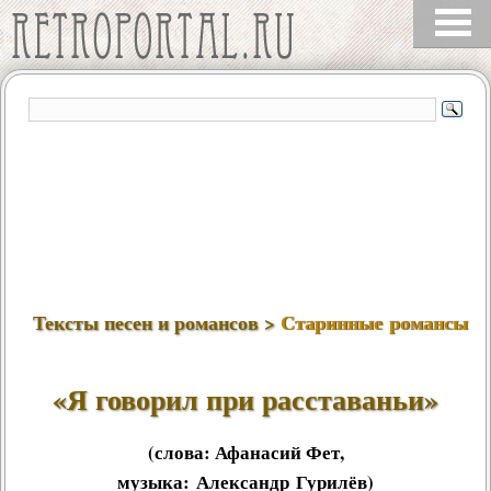
Тексты песен и романсов >
Старинные романсы
«Я говорил при расставаньи»
(слова:
Афанасий Фет
,
музыка:
Александр Гурилёв
)