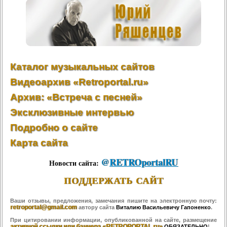
Каталог музыкальных сайтов
Видеоархив «Retroportal.ru»
Архив: «Встреча с песней»
Эксклюзивные интервью
Подробно о сайте
Карта сайта
@
RETROportalRU
Новости сайта:
ПОДДЕРЖАТЬ САЙТ
Ваши отзывы, предложения, замечания пишите на электронную почту:
retroportal@gmail.com
автору сайта
Виталию Васильевичу Гапоненко
.
При цитировании информации, опубликованной на сайте, размещение
активной ссылки или баннера «RETROPORTAL.ru»
ОБЯЗАТЕЛЬНО
!