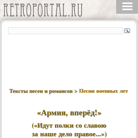
Тексты песен и романсов >
Песни военных лет
«Армия, вперёд!»
(«Идут полки со славою
за наше дело правое...»)