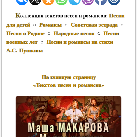
К
Песни
оллекция текстов песен и романсов
:
для детей
Романсы
Советская эстрада
○
○
○
Песни о Родине
Народные песни
Песни
○
○
военных лет
Песни и романсы на стихи
○
А.С. Пушкина
На главную страницу
«Текстов песен и романсов»