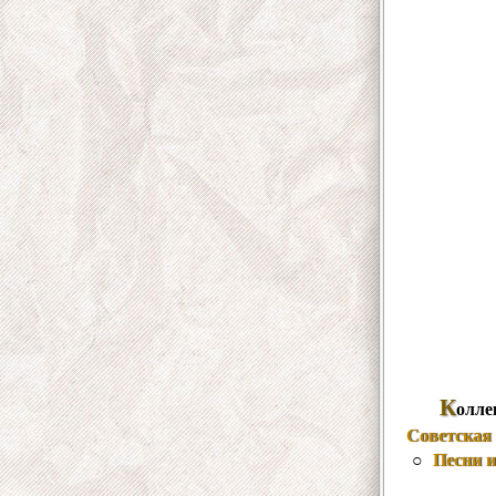
К
олле
Советская 
Песни 
○