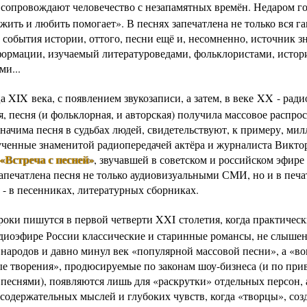
 сопровождают человечество с незапамятных времён. Недаром го
жить и любить помогает». В песнях запечатлена не только вся г
 события истории, оттого, песни ещё и, несомненно, источник з
формации, изучаемый литературоведами, фольклористами, истор
ми...
а XIX века, с появлением звукозаписи, а затем, в веке XX - рад
, песня (и фольклорная, и авторская) получила массовое распро
значима песня в судьбах людей, свидетельствуют, к примеру, ми
ученные знаменитой радиопередачей актёра и журналиста Викто
«Встреча с песней»
, звучавшей в советском и российском эфире
Запечатлена песня не только аудиовизуальными СМИ, но и в печ
 - в песенниках, литературных сборниках.
роки пишутся в первой четверти XXI столетия, когда практическ
радиоэфире России классические и старинные романсы, не слыше
 народов и давно минул век «популярной массовой песни», а «во
е творения», продюсируемые по законам шоу-бизнеса (и по при
песнями), появляются лишь для «раскрутки» отдельных персон, а
содержательных мыслей и глубоких чувств, когда «творцы», соз