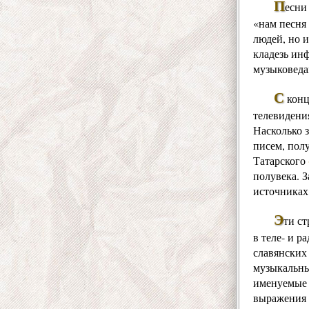
П
есни
«нам песня 
людей, но и
кладезь ин
музыковеда
С
конц
телевидения
Насколько 
писем, пол
Татарского
полувека. 
источниках
Э
ти ст
в теле- и 
славянских
музыкальны
именуемые 
выражения 