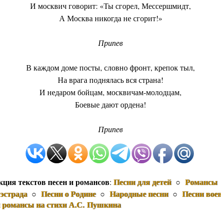
И москвич говорит: «Ты сгорел, Мессершмидт,
А Москва никогда не сгорит!»
Припев
В каждом доме посты, словно фронт, крепок тыл,
На врага поднялась вся страна!
И недаром бойцам, москвичам-молодцам,
Боевые дают ордена!
Припев
кция текстов песен и романсов
Песни для детей
Романсы
:
○
эстрада
Песни о Родине
Народные песни
Песни вое
○
○
○
и романсы на стихи А.С. Пушкина