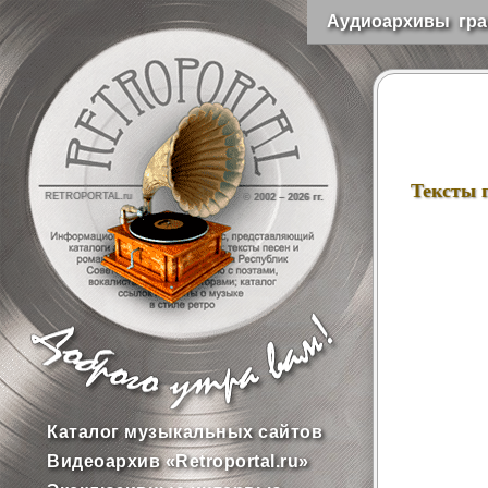
Аудиоархивы гра
Тексты 
RETROPORTAL.ru
© 2002 –
2026 гг.
Каталог музыкальных сайтов
Видеоархив «Retroportal.ru»