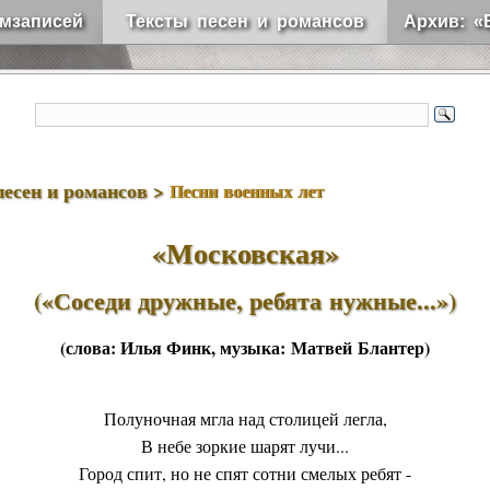
мзаписей
Тексты песен и романсов
Архив: «
песен и романсов >
Песни военных лет
«Московская»
(«Соседи дружные, ребята нужные...»)
(слова:
Илья Финк
, музыка:
Матвей Блантер
)
Полуночная мгла над столицей легла,
В небе зоркие шарят лучи...
Город спит, но не спят сотни смелых ребят -