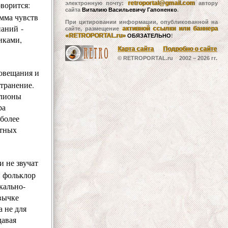
ворится:
retroportal@gmail.com
электронную почту:
автору
сайта
Виталию Васильевичу Гапоненко
.
амма чувств
При цитировании информации, опубликованной на
наний -
активной ссылки или баннера
сайте, размещение
«RETROPORTAL.ru»
ОБЯЗАТЕЛЬНО
!
иками,
Карта сайта
Подробно о сайте
© RETROPORTAL.ru 2002 –
2026 гг.
иовещания и
странение.
ллионы
ра
 более
атных
и не звучат
н фольклор
кально-
вычке
 не для
давая