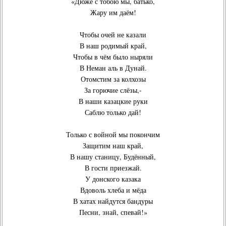
«Дюже с тобою мы, батько,
Жару им даём!
Чтобы очей не казали
В наш родимый край,
Чтобы в чём было ныряли
В Неман аль в Дунай.
Отомстим за колхозы
За горючие слёзы,-
В наши казацкие руки
Саблю только дай!
Только с войной мы покончим
Защитим наш край,
В нашу станицу, Будённый,
В гости приезжай.
У донского казака
Вдоволь хлеба и мёда
В хатах найдутся бандуры
Песни, знай, спевай!»