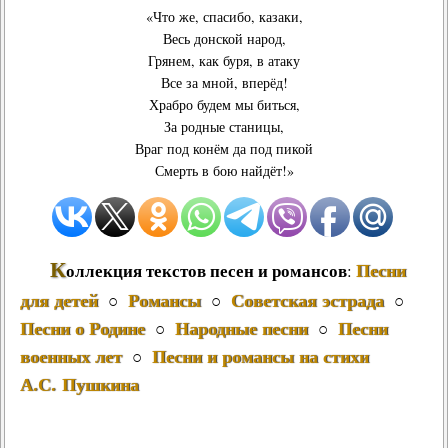
«Что же, спасибо, казаки,
Весь донской народ,
Грянем, как буря, в атаку
Все за мной, вперёд!
Храбро будем мы биться,
За родные станицы,
Враг под конём да под пикой
Смерть в бою найдёт!»
К
Песни
оллекция текстов песен и романсов
:
для детей
Романсы
Советская эстрада
○
○
○
Песни о Родине
Народные песни
Песни
○
○
военных лет
Песни и романсы на стихи
○
А.С. Пушкина