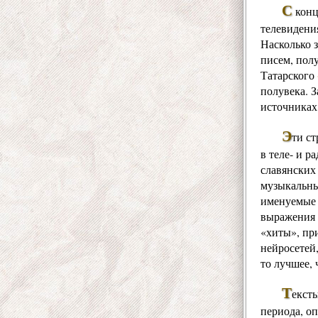
С
конц
телевидения
Насколько 
писем, пол
Татарского
полувека. 
источниках
Э
ти ст
в теле- и 
славянских
музыкальны
именуемые 
выражения 
«хиты», пр
нейросетей
то лучшее, 
Т
екст
периода, оп