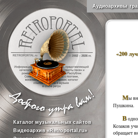
Аудиоархивы гра
«200 лу
RETROPORTAL.ru
© 2002 –
2026 гг.
М
ы вн
Пушкина
.
В
одно
Каталог музыкальных сайтов
Козаков
учи
Видеоархив «Retroportal.ru»
обращает в