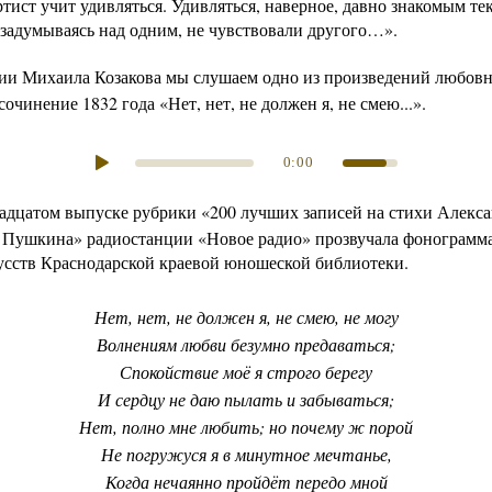
тист учит удивляться. Удивляться, наверное, давно знакомым тек
 задумываясь над одним, не чувствовали другого…».
нии
Михаила Козакова
мы слушаем одно из произведений любов
сочинение 1832 года «
Нет, нет, не должен я, не смею
...».
0:00
адцатом выпуске рубрики «200 лучших записей на стихи Алекс
 Пушкина» радиостанции «Новое радио» прозвучала фонограмма
усств Краснодарской краевой юношеской библиотеки.
Нет, нет, не должен я, не смею, не могу
Волнениям любви безумно предаваться;
Спокойствие моё я строго берегу
И сердцу не даю пылать и забываться;
Нет, полно мне любить; но почему ж порой
Не погружуся я в минутное мечтанье,
Когда нечаянно пройдёт передо мной