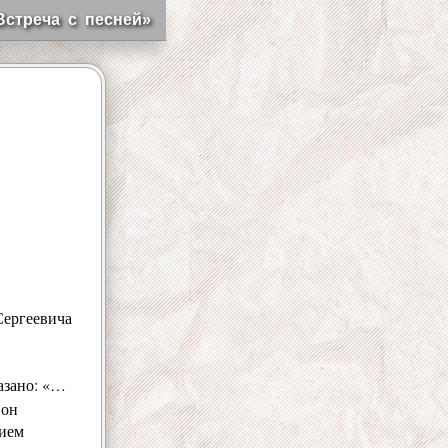
Встреча с песней»
Сергеевича
азано: «…
 он
вием