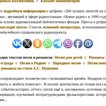
оровых коллективов
Каталог композиторов
○
подробную информацию
те
о рубрике «200 лучших записей на 
а», звучавшей в эфире радиостанции «Новое радио» в 1999 год
на основе аудиоколлекций библиотечных фондов. Пресса о рубрик
наследие поэта»
основной литературы
. Список
, использованн
 юбилейного пушкинского радиопроекта.
кция текстов песен и романсов
Песни для детей
Романсы
:
○
эстрада
Песни о Родине
Народные песни
Песни вое
○
○
○
и романсы на стихи А.С. Пушкина
 сопровождают человечество с незапамятных времён. Недаром го
жить и любить помогает». В песнях запечатлена не только вся г
 события истории, оттого, песни ещё и, несомненно, источник з
формации, изучаемый литературоведами, фольклористами, истор
ми...