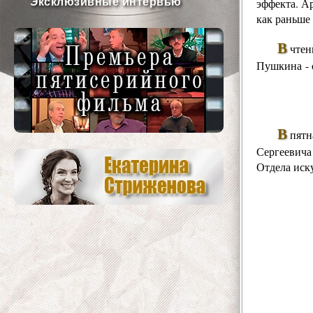
Эксклюзивные интервью
эффекта. Ар
как раньше
В
чте
Пушкина - 
В
пятн
Сергеевича
Отдела иск