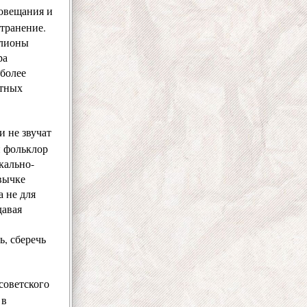
иовещания и
странение.
ллионы
ра
 более
атных
и не звучат
н фольклор
кально-
вычке
 не для
давая
, сберечь
советского
 в