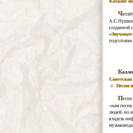
Каталог х
Ч
итай
А.С.Пушкин
созданной 
«Звучащее 
подготовке
К
олле
Советская 
Песни 
○
П
есни
«нам песня 
людей, но и
кладезь ин
музыковеда