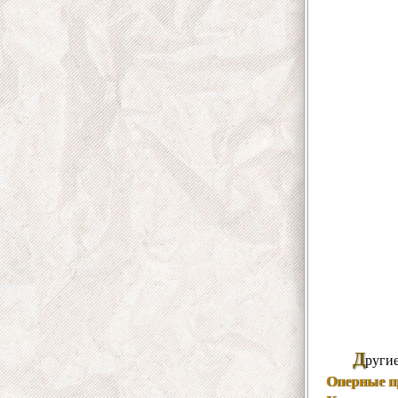
Д
руги
Оперные п