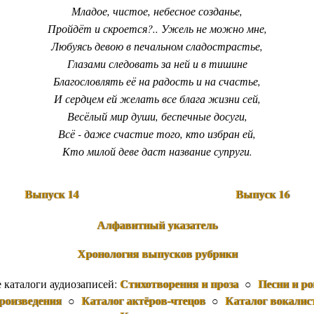
Младое, чистое, небесное созданье,
Пройдёт и скроется?.. Ужель не можно мне,
Любуясь девою в печальном сладострастье,
Глазами следовать за ней и в тишине
Благословлять её на радость и на счастье,
И сердцем ей желать все блага жизни сей,
Весёлый мир души, беспечные досуги,
Всё - даже счастие того, кто избран ей,
Кто милой деве даст название супруги.
Выпуск 14
Выпуск 16
Алфавитный указатель
Хронология выпусков рубрики
Стихотворения и проза
Песни и р
е каталоги аудиозаписей:
○
роизведения
Каталог актёров-чтецов
Каталог вокалис
○
○