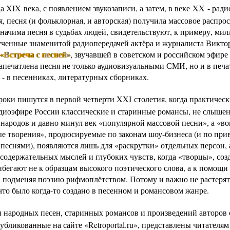
а XIX века, с появлением звукозаписи, а затем, в веке XX - рад
, песня (и фольклорная, и авторская) получила массовое распро
значима песня в судьбах людей, свидетельствуют, к примеру, ми
ученные знаменитой радиопередачей актёра и журналиста Викто
«Встреча с песней»
, звучавшей в советском и российском эфире
Запечатлена песня не только аудиовизуальными СМИ, но и в печ
 - в песенниках, литературных сборниках.
роки пишутся в первой четверти XXI столетия, когда практическ
радиоэфире России классические и старинные романсы, не слыше
 народов и давно минул век «популярной массовой песни», а «во
е творения», продюсируемые по законам шоу-бизнеса (и по при
песнями), появляются лишь для «раскрутки» отдельных персон, а
содержательных мыслей и глубоких чувств, когда «творцы», соз
ибегают не к образцам высокого поэтического слова, а к помощи
, подменяя поэзию рифмоплётством. Потому и важно не растерять
что было когда-то создано в песенном и романсовом жанре.
ы народных песен, старинных романсов и произведений авторов 
убликованные на сайте «Retroportal.ru», представлены читателям