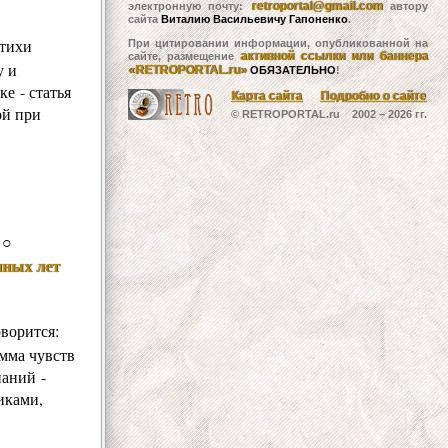
retroportal@gmail.com
электронную почту:
автору
сайта
Виталию Васильевичу Гапоненко
.
стихи
При цитировании информации, опубликованной на
активной ссылки или баннера
сайте, размещение
у и
«RETROPORTAL.ru»
ОБЯЗАТЕЛЬНО
!
е - статья
Карта сайта
Подробно о сайте
ой при
© RETROPORTAL.ru 2002 –
2026 гг.
○
нных лет
ворится:
амма чувств
наний -
иками,