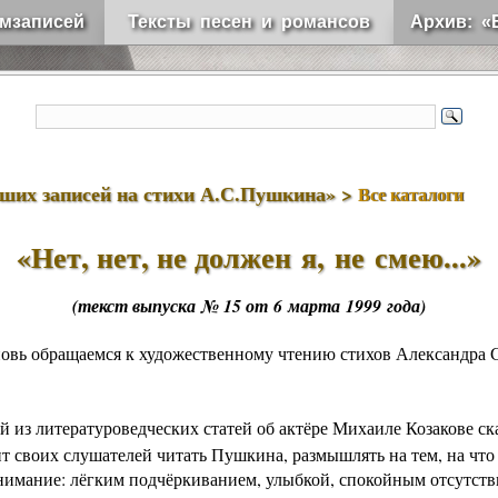
мзаписей
Тексты песен и романсов
Архив: «
чших записей на стихи А.С.Пушкина» >
Все каталоги
«
Нет, нет, не должен я, не смею
...»
(текст выпуска № 15 от 6 марта 1999 года)
овь обращаемся к художественному чтению стихов
Александра 
й из литературоведческих статей об актёре
Михаиле Козакове
ск
т своих слушателей читать Пушкина, размышлять на тем, на что
нимание: лёгким подчёркиванием, улыбкой, спокойным отсутст