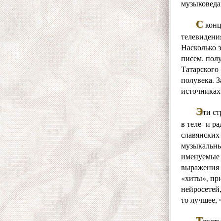
музыковеда
С
конц
телевидения
Насколько 
писем, пол
Татарского
полувека. 
источниках
Э
ти ст
в теле- и 
славянских
музыкальны
именуемые 
выражения 
«хиты», пр
нейросетей
то лучшее, 
Т
екст