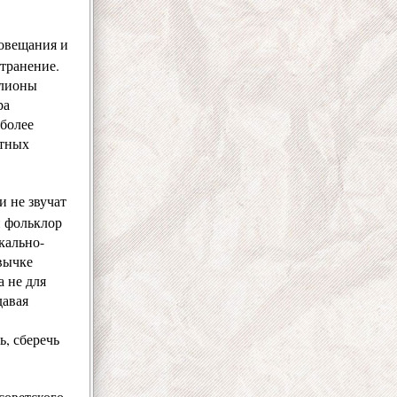
иовещания и
странение.
ллионы
ра
 более
атных
и не звучат
н фольклор
кально-
вычке
 не для
давая
, сберечь
советского