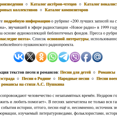
роизведения
Каталог актёров-чтецов
Каталог вокалис
○
○
оровых коллективов
Каталог композиторов
○
подробную информацию
те
о рубрике «200 лучших записей на 
а», звучавшей в эфире радиостанции «Новое радио» в 1999 год
на основе аудиоколлекций библиотечных фондов. Пресса о рубрик
наследие поэта»
основной литературы
. Список
, использованн
 юбилейного пушкинского радиопроекта.
кция текстов песен и романсов
Песни для детей
Романсы
:
○
эстрада
Песни о Родине
Народные песни
Песни вое
○
○
○
и романсы на стихи А.С. Пушкина
 сопровождают человечество с незапамятных времён. Недаром го
жить и любить помогает». В песнях запечатлена не только вся г
 события истории, оттого, песни ещё и, несомненно, источник з
формации, изучаемый литературоведами, фольклористами, истор