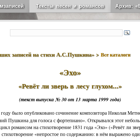
мзаписей
Тексты песен и романсов
Архив: «
чших записей на стихи А.С.Пушкина» >
Все каталоги
«
Эхо
»
«
Ревёт ли зверь в лесу глухом
...»
(текст выпуска № 30 от 13 марта 1999 года)
 году было опубликовано сочинение композитора
Николая Метн
ний Пушкина для голоса с фортепиано
». Открывался этот небол
цикл романсом на стихотворение 1831 года «
Эхо
» («
Ревёт ли зве
) - стихотворение «непростое по содержанию: в нём выражено од