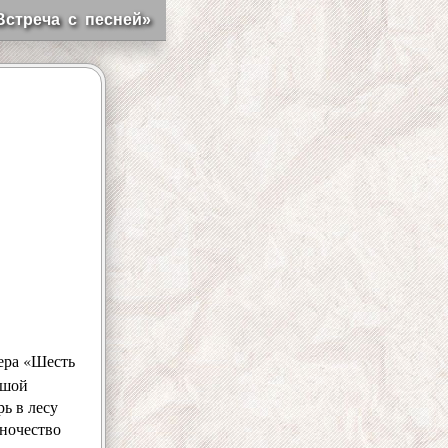
Встреча с песней»
ера
«
Шесть
ьшой
рь в лесу
иночество