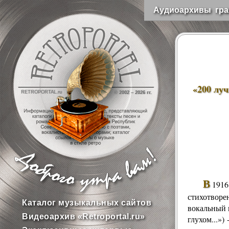
Аудиоархивы гра
«200 лу
RETROPORTAL.ru
© 2002 –
2026 гг.
В
1916
стихотворе
Каталог музыкальных сайтов
вокальный 
Видеоархив «Retroportal.ru»
глухом
...»