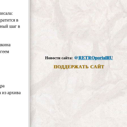
исала:
ратится в
тный шаг в
шкина
геем
@
RETROportalRU
Новости сайта:
ПОДДЕРЖАТЬ САЙТ
дра
 из архива