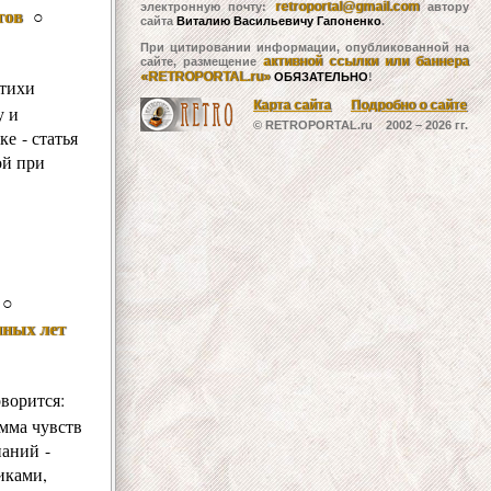
retroportal@gmail.com
электронную почту:
автору
тов
○
сайта
Виталию Васильевичу Гапоненко
.
При цитировании информации, опубликованной на
активной ссылки или баннера
сайте, размещение
«RETROPORTAL.ru»
ОБЯЗАТЕЛЬНО
!
стихи
Карта сайта
Подробно о сайте
у и
© RETROPORTAL.ru 2002 –
2026 гг.
е - статья
ой при
○
нных лет
ворится:
амма чувств
наний -
иками,