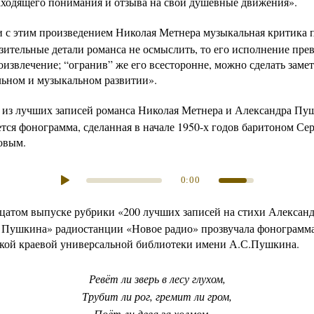
находящего понимания и отзыва на свои душевные движения».
и с этим произведением Николая Метнера музыкальная критика п
зительные детали романса не осмыслить, то его исполнение прев
оизвлечение; “огранив” же его всесторонне, можно сделать заме
льном и музыкальном развитии».
 из лучших записей романса Николая Метнера и
Александра Пу
ется фонограмма, сделанная в начале 1950-х годов баритоном
Сер
овым
.
0:00
цатом выпуске рубрики «200 лучших записей на стихи Алексан
 Пушкина» радиостанции «Новое радио» прозвучала фонограмма
кой краевой универсальной библиотеки имени А.С.Пушкина.
Ревёт ли зверь в лесу глухом,
Трубит ли рог, гремит ли гром,
Поёт ли дева за холмом —