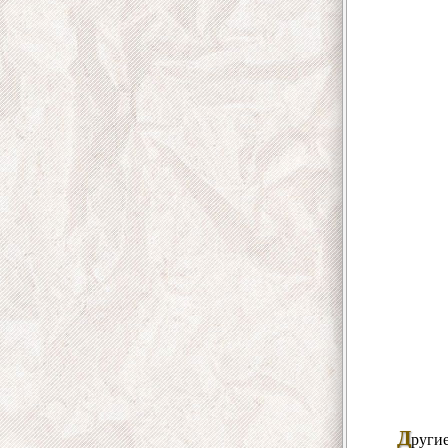
Д
руги