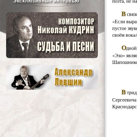
поэта, не 
Эксклюзивные интервью
В
связ
«Если выра
пустое звук
своём вока
О
дной
«Эхо» явля
Шапошник
В
трид
Сергеевича
Краснодарс