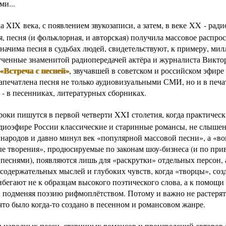
ми...
а XIX века, с появлением звукозаписи, а затем, в веке XX - рад
, песня (и фольклорная, и авторская) получила массовое распро
значима песня в судьбах людей, свидетельствуют, к примеру, ми
ученные знаменитой радиопередачей актёра и журналиста Викто
«Встреча с песней»
, звучавшей в советском и российском эфире
Запечатлена песня не только аудиовизуальными СМИ, но и в печ
 - в песенниках, литературных сборниках.
роки пишутся в первой четверти XXI столетия, когда практическ
радиоэфире России классические и старинные романсы, не слыше
 народов и давно минул век «популярной массовой песни», а «во
е творения», продюсируемые по законам шоу-бизнеса (и по при
песнями), появляются лишь для «раскрутки» отдельных персон, а
содержательных мыслей и глубоких чувств, когда «творцы», соз
ибегают не к образцам высокого поэтического слова, а к помощи
, подменяя поэзию рифмоплётством. Потому и важно не растерять
что было когда-то создано в песенном и романсовом жанре.
ы народных песен, старинных романсов и произведений авторов 