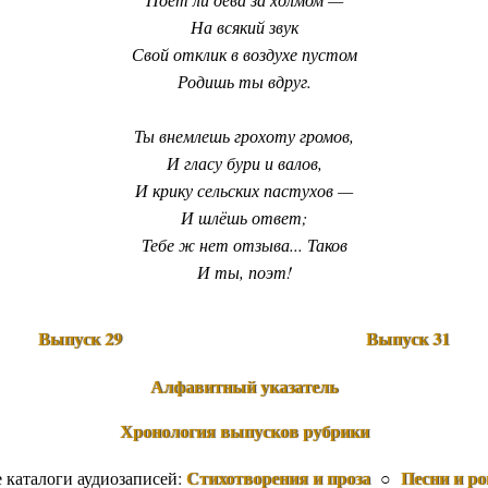
На всякий звук
Свой отклик в воздухе пустом
Родишь ты вдруг.
Ты внемлешь грохоту громов,
И гласу бури и валов,
И крику сельских пастухов —
И шлёшь ответ;
Тебе ж нет отзыва... Таков
И ты, поэт!
Выпуск 29
Выпуск 31
Алфавитный указатель
Хронология выпусков рубрики
Стихотворения и проза
Песни и р
е каталоги аудиозаписей:
○