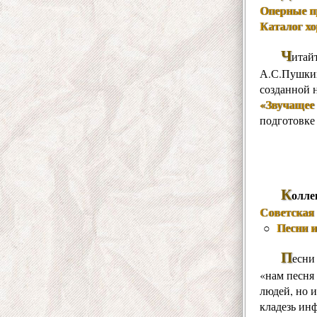
Оперные п
Каталог х
Ч
итай
А.С.Пушкин
созданной 
«Звучащее 
подготовке
К
олле
Советская 
Песни 
○
П
есни
«нам песня 
людей, но и
кладезь ин