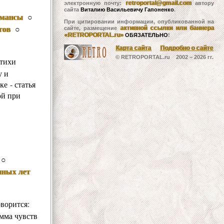
retroportal@gmail.com
электронную почту:
автору
сайта
Виталию Васильевичу Гапоненко
.
омансы
○
При цитировании информации, опубликованной на
тов
○
активной ссылки или баннера
сайте, размещение
«RETROPORTAL.ru»
ОБЯЗАТЕЛЬНО
!
Карта сайта
Подробно о сайте
© RETROPORTAL.ru 2002 –
2026 гг.
стихи
у и
е - статья
ой при
○
нных лет
ворится:
амма чувств