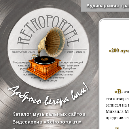
Аудиоархивы гра
«200 лу
RETROPORTAL.ru
© 2002 –
2026 гг.
«В
отл
стихотворе
записал на
Михаила Ми
Каталог музыкальных сайтов
представлен
Видеоархив «Retroportal.ru»