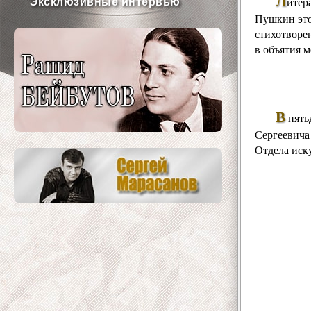
Л
итер
Эксклюзивные интервью
Пушкин это
стихотворе
в объятия мо
В
пять
Сергеевича
Отдела иск