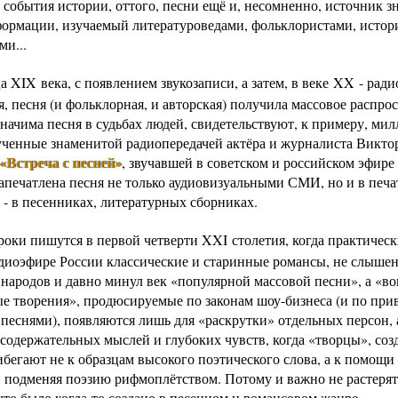
 события истории, оттого, песни ещё и, несомненно, источник з
формации, изучаемый литературоведами, фольклористами, истор
ми...
а XIX века, с появлением звукозаписи, а затем, в веке XX - рад
, песня (и фольклорная, и авторская) получила массовое распро
значима песня в судьбах людей, свидетельствуют, к примеру, ми
ученные знаменитой радиопередачей актёра и журналиста Викто
«Встреча с песней»
, звучавшей в советском и российском эфире
Запечатлена песня не только аудиовизуальными СМИ, но и в печ
 - в песенниках, литературных сборниках.
роки пишутся в первой четверти XXI столетия, когда практическ
радиоэфире России классические и старинные романсы, не слыше
 народов и давно минул век «популярной массовой песни», а «во
е творения», продюсируемые по законам шоу-бизнеса (и по при
песнями), появляются лишь для «раскрутки» отдельных персон, а
содержательных мыслей и глубоких чувств, когда «творцы», соз
ибегают не к образцам высокого поэтического слова, а к помощи
, подменяя поэзию рифмоплётством. Потому и важно не растерять
что было когда-то создано в песенном и романсовом жанре.