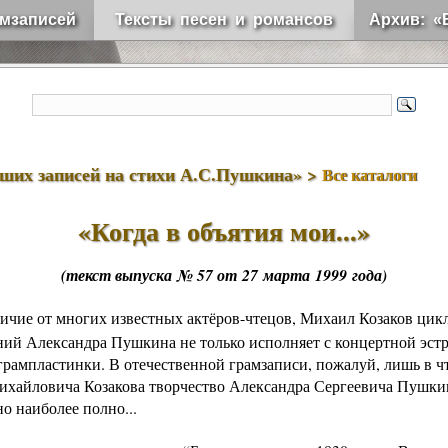
мзаписей
Тексты песен и романсов
Архив: «
чших записей на стихи А.С.Пушкина» >
Все каталоги
«
Когда в объятия мои...
»
(текст выпуска № 57 от 27 марта 1999 года)
ичие от многих известных
актёров-чтецов
,
Михаил Козаков
цик
ний
Александра Пушкина
не только исполняет с концертной эстр
 грампластинки. В отечественной грамзаписи, пожалуй, лишь в ч
хайловича Козакова
творчество
Александра Сергеевича Пушки
о наиболее полно...