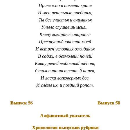
Прилежно в памяти храня
Измен печальные преданья,
Ты без участья и вниманья
Уныло слушаешь меня...
Кляну коварные старанья
Преступной юности моей
И встреч условных ожиданья
В садах, в безмолвии ночей.
Кляну речей любовный шёпот,
Стихов таинственный напев,
И ласки легковерных дев,
И слёзы их, и поздний ропот.
Выпуск 56
Выпуск 58
Алфавитный указатель
Хронология выпусков рубрики