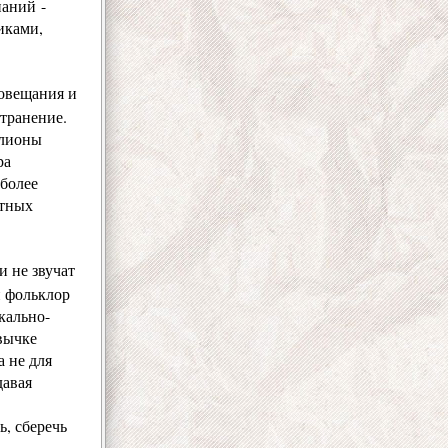
наний -
иками,
иовещания и
странение.
ллионы
ра
 более
атных
и не звучат
н фольклор
кально-
вычке
 не для
давая
, сберечь