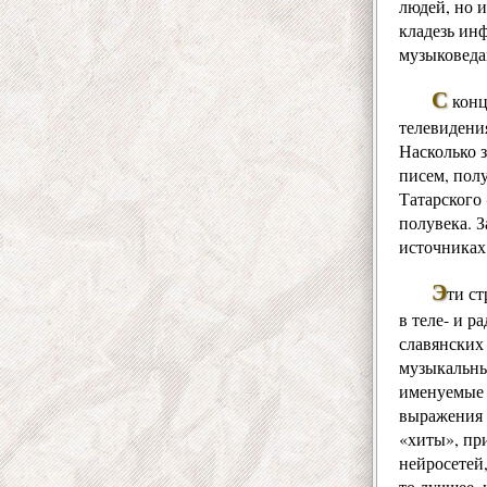
людей, но и
кладезь ин
музыковеда
С
конц
телевидения
Насколько 
писем, пол
Татарского
полувека. 
источниках
Э
ти ст
в теле- и 
славянских
музыкальны
именуемые 
выражения 
«хиты», пр
нейросетей
то лучшее, 