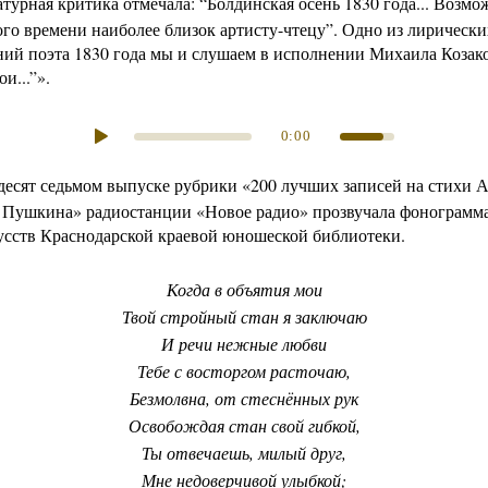
атурная критика отмечала: “
Болдинская осень 1830 года
... Возм
го времени наиболее близок артисту-чтецу”. Одно из лирически
ний поэта 1830 года мы и слушаем в исполнении Михаила Козако
и...
”».
0:00
десят седьмом выпуске рубрики «200 лучших записей на стихи 
 Пушкина» радиостанции «Новое радио» прозвучала фонограмма
усств Краснодарской краевой юношеской библиотеки.
Когда в объятия мои
Твой стройный стан я заключаю
И речи нежные любви
Тебе с восторгом расточаю
,
Безмолвна, от стеснённых рук
Освобождая стан свой гибкой,
Ты отвечаешь, милый друг,
Мне недоверчивой улыбкой;