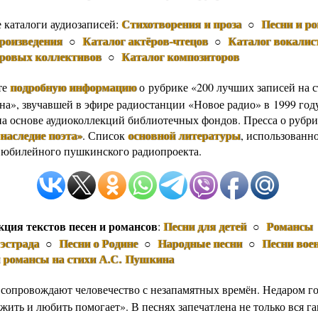
Стихотворения и проза
Песни и р
е каталоги аудиозаписей:
○
роизведения
Каталог актёров-чтецов
Каталог вокалис
○
○
оровых коллективов
Каталог композиторов
○
подробную информацию
те
о рубрике «200 лучших записей на 
а», звучавшей в эфире радиостанции «Новое радио» в 1999 год
на основе аудиоколлекций библиотечных фондов. Пресса о рубрик
наследие поэта»
основной литературы
. Список
, использованн
 юбилейного пушкинского радиопроекта.
кция текстов песен и романсов
Песни для детей
Романсы
:
○
эстрада
Песни о Родине
Народные песни
Песни вое
○
○
○
и романсы на стихи А.С. Пушкина
 сопровождают человечество с незапамятных времён. Недаром го
жить и любить помогает». В песнях запечатлена не только вся г