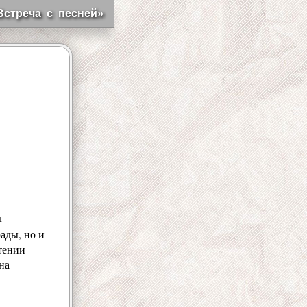
Встреча с песней»
л
ады, но и
тении
на