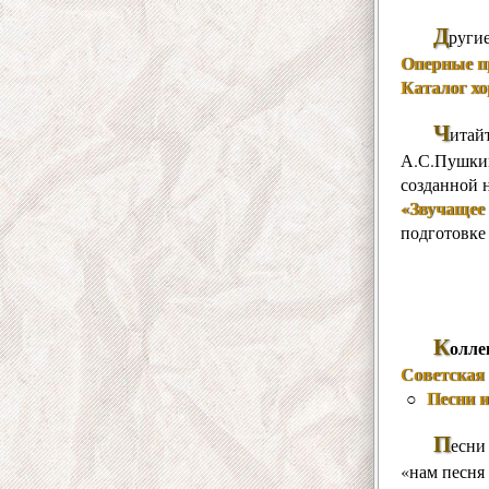
Д
руги
Оперные п
Каталог х
Ч
итай
А.С.Пушкин
созданной 
«Звучащее 
подготовке
К
олле
Советская 
Песни 
○
П
есни
«нам песня 