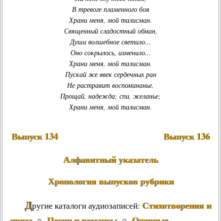
В тревоге пламенного боя
Храни меня, мой талисман.
Священный сладостный обман,
Души волшебное светило...
Оно сокрылось, изменило...
Храни меня, мой талисман.
Пускай же ввек сердечных ран
Не растравит воспоминанье.
Прощай, надежда; спи, желанье;
Храни меня, мой талисман.
Выпуск 134
Выпуск 136
Алфавитный указатель
Хронология выпусков рубрики
Д
Стихотворения и
ругие каталоги аудиозаписей:
проза
Песни и романсы
Оперные
○
○