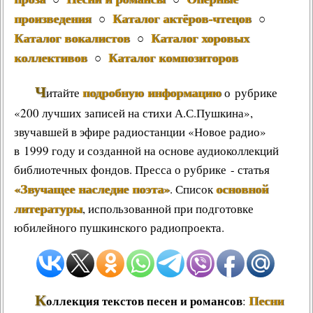
произведения
Каталог актёров-чтецов
○
○
Каталог вокалистов
Каталог хоровых
○
коллективов
Каталог композиторов
○
Ч
подробную информацию
итайте
о рубрике
«200 лучших записей на стихи А.С.Пушкина»,
звучавшей в эфире радиостанции «Новое радио»
в 1999 году и созданной на основе аудиоколлекций
библиотечных фондов. Пресса о рубрике - статья
«Звучащее наследие поэта»
основной
. Список
литературы
, использованной при подготовке
юбилейного пушкинского радиопроекта.
К
Песни
оллекция текстов песен и романсов
: