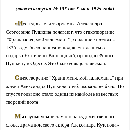
(текст выпуска № 135 от 5 мая 1999 года)
«И
сследователи творчества
Александра
Сергеевича Пушкина
полагают, что стихотворение
“
Храни меня, мой талисман
...”, созданное поэтом в
1825 году, было написано под впечатлением от
подарка
Екатерины Воронцовой
, преподнесённого
Пушкину в Одессе. Это было
кольцо-талисман
.
С
тихотворение “Храни меня, мой талисман...”
при
жизни
Александра Пушкина
опубликовано не было. Но
спустя годы оно стало одним из наиболее известных
творений поэта.
М
ы слушаем запись
мастера художественного
слова
, драматического актёра
Александра Кутепова
».