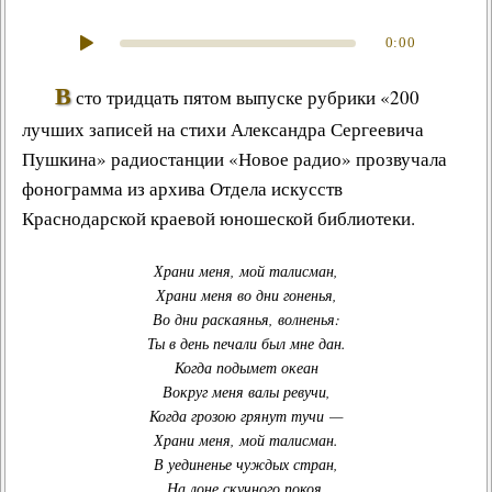
0:00
В
сто тридцать пятом выпуске рубрики «200
лучших записей на стихи Александра Сергеевича
Пушкина» радиостанции «Новое радио» прозвучала
фонограмма из архива Отдела искусств
Краснодарской краевой юношеской библиотеки.
Храни меня, мой талисман
,
Храни меня во дни гоненья
,
Во дни раскаянья, волненья
:
Ты в день печали был мне дан
.
Когда подымет океан
Вокруг меня валы ревучи,
Когда грозою грянут тучи —
Храни меня, мой талисман.
В уединенье чуждых стран,
На лоне скучного покоя,