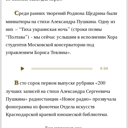
С
реди ранних творений Родиона Щедрина были
миниатюры на стихи Александра Пушкина
. Одну из
них – “
Тиха украинская ночь
” (
строки поэмы
“Полтава”
) - мы сейчас услышим в исполнении
Хора
студентов Московской консерватории
под
управлением
Бориса Тевлина
».
0:00
В
сто сорок первом выпуске рубрики «200
лучших записей на стихи Александра Сергеевича
Пушкина» радиостанции «Новое радио» прозвучала
фонограмма из фонотеки Отдела искусств
Краснодарской краевой юношеской библиотеки.
Тиха украинская ночь
.