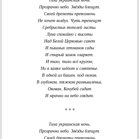
Прозрачно небо. Звёзды блещут
.
Своей дремоты превозмочь
Не хочет воздух. Чуть трепещут
Сребристых тополей листы.
Луна спокойно с высоты
Над Белой Церковью сияет
И пышных гетманов сады
И старый замок озаряет.
И тихо, тихо всё кругом;
Но в замке шёпот и смятенье.
В одной из башен, под окном,
В глубоком, тяжком размышленьи,
Окован, Кочубей сидит
И мрачно на небо глядит.
* * *
Тиха украинская ночь.
Прозрачно небо. Звёзды блещут.
Своей дремоты превозмочь