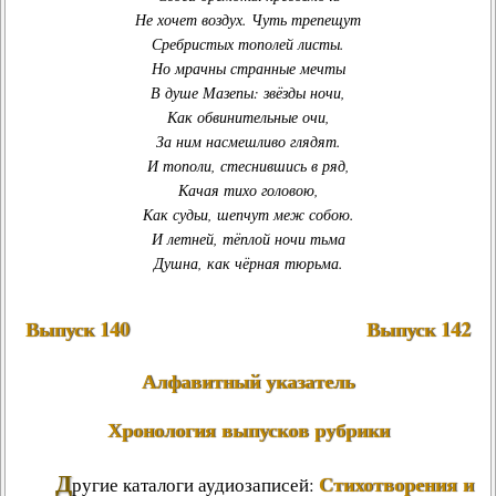
Не хочет воздух. Чуть трепещут
Сребристых тополей листы.
Но мрачны странные мечты
В душе Мазепы: звёзды ночи,
Как обвинительные очи,
За ним насмешливо глядят.
И тополи, стеснившись в ряд
,
Качая тихо головою
,
Как судьи, шепчут меж собою
.
И летней, тёплой ночи тьма
Душна, как чёрная тюрьма
.
Выпуск 140
Выпуск 142
Алфавитный указатель
Хронология выпусков рубрики
Д
Стихотворения и
ругие каталоги аудиозаписей: