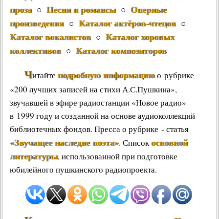
проза
Песни и романсы
Оперные
○
○
произведения
Каталог актёров-чтецов
○
○
Каталог вокалистов
Каталог хоровых
○
коллективов
Каталог композиторов
○
Ч
подробную информацию
итайте
о рубрике
«200 лучших записей на стихи А.С.Пушкина»,
звучавшей в эфире радиостанции «Новое радио»
в 1999 году и созданной на основе аудиоколлекций
библиотечных фондов. Пресса о рубрике - статья
«Звучащее наследие поэта»
основной
. Список
литературы
, использованной при подготовке
юбилейного пушкинского радиопроекта.