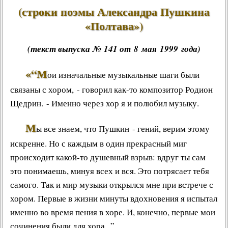
(строки поэмы Александра Пушкина
«
Полтава
»)
(текст выпуска № 141 от 8 мая 1999 года)
«“М
ои изначальные музыкальные шаги были
связаны с хором, - говорил как-то композитор
Родион
Щедрин
. - Именно через хор я и полюбил музыку.
М
ы все знаем, что
Пушкин
- гений, верим этому
искренне. Но с каждым в один прекрасный миг
происходит какой-то душевный взрыв: вдруг ты сам
это понимаешь, минуя всех и вся. Это потрясает тебя
самого. Так и
мир музыки
открылся мне при встрече с
хором. Первые в жизни минуты вдохновения я испытал
именно во время пения в хоре. И, конечно, первые мои
сочинения были для хора...”