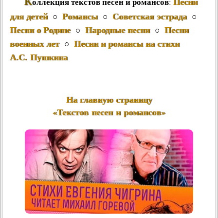
К
Песни
оллекция текстов песен и романсов
:
для детей
Романсы
Советская эстрада
○
○
○
Песни о Родине
Народные песни
Песни
○
○
военных лет
Песни и романсы на стихи
○
А.С. Пушкина
На главную страницу
«Текстов песен и романсов»