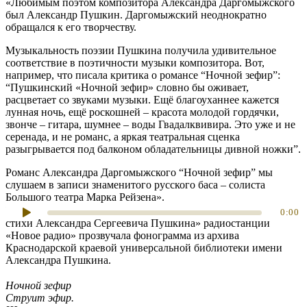
«Любимым поэтом композитора
Александра Даргомыжского
был
Александр Пушкин
. Даргомыжский неоднократно
обращался к его творчеству.
Музыкальность поэзии Пушкина
получила удивительное
соответствие в поэтичности музыки композитора. Вот,
например, что писала
критика о романсе “Ночной зефир”
:
“Пушкинский «
Ночной зефир
» словно бы оживает,
расцветает со звуками музыки. Ещё благоуханнее кажется
лунная ночь, ещё роскошней – красота молодой гордячки,
звонче – гитара, шумнее – воды Гвадалквивира. Это уже и не
серенада, и не романс, а яркая театральная сценка
разыгрывается под балконом обладательницы дивной ножки”.
Романс Александра Даргомыжского “Ночной зефир”
мы
слушаем в записи знаменитого русского баса – солиста
Большого театра
Марка Рейзена
».
В сто сорок пятом выпуске рубрики «200 лучших записей на
0:00
стихи Александра Сергеевича Пушкина» радиостанции
«Новое радио» прозвучала фонограмма из архива
Краснодарской краевой универсальной библиотеки имени
Александра Пушкина.
Ночной зефир
Струит эфир
.