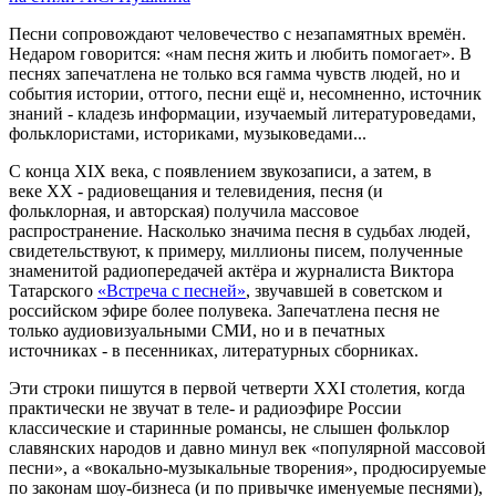
Песни сопровождают человечество с незапамятных времён.
Недаром говорится: «нам песня жить и любить помогает». В
песнях запечатлена не только вся гамма чувств людей, но и
события истории, оттого, песни ещё и, несомненно, источник
знаний - кладезь информации, изучаемый литературоведами,
фольклористами, историками, музыковедами...
С конца XIX века, с появлением звукозаписи, а затем, в
веке XX - радиовещания и телевидения, песня (и
фольклорная, и авторская) получила массовое
распространение. Насколько значима песня в судьбах людей,
свидетельствуют, к примеру, миллионы писем, полученные
знаменитой радиопередачей актёра и журналиста Виктора
Татарского
«Встреча с песней»
, звучавшей в советском и
российском эфире более полувека. Запечатлена песня не
только аудиовизуальными СМИ, но и в печатных
источниках - в песенниках, литературных сборниках.
Эти строки пишутся в первой четверти XXI столетия, когда
практически не звучат в теле- и радиоэфире России
классические и старинные романсы, не слышен фольклор
славянских народов и давно минул век «популярной массовой
песни», а «вокально-музыкальные творения», продюсируемые
по законам шоу-бизнеса (и по привычке именуемые песнями),