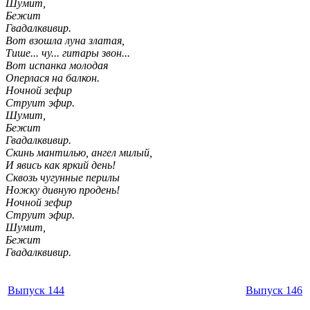
Шумит,
Бежит
Гвадалквивир
.
Вот взошла луна златая,
Тише... чу... гитары звон...
Вот испанка молодая
Оперлася на балкон.
Ночной зефир
Струит эфир.
Шумит,
Бежит
Гвадалквивир.
Скинь мантилью, ангел милый,
И явись как яркий день!
Сквозь чугунные перилы
Ножку дивную продень!
Ночной зефир
Струит эфир.
Шумит,
Бежит
Гвадалквивир.
Выпуск 144
Выпуск 146