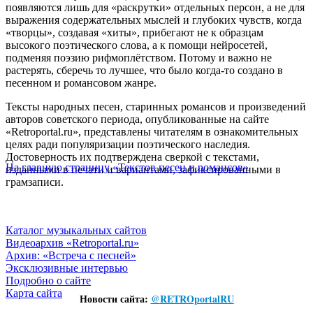
появляются лишь для «раскрутки» отдельных персон, а не для
выражения содержательных мыслей и глубоких чувств, когда
«творцы», создавая «хиты», прибегают не к образцам
высокого поэтического слова, а к помощи нейросетей,
подменяя поэзию рифмоплётством. Потому и важно не
растерять, сберечь то лучшее, что было когда-то создано в
песенном и романсовом жанре.
Тексты народных песен, старинных романсов и произведений
авторов советского периода, опубликованные на сайте
«Retroportal.ru», представлены читателям в ознакомительных
целях ради популяризации поэтического наследия.
Достоверность их подтверждена сверкой с текстами,
На главную страницу «Текстов песен и романсов»
изданными в печати и вариантами, зафиксированными в
грамзаписи.
Каталог музыкальных сайтов
Видеоархив «Retroportal.ru»
Архив: «Встреча с песней»
Эксклюзивные интервью
Подробно о сайте
Карта сайта
Новости сайта:
@
RETROportalRU