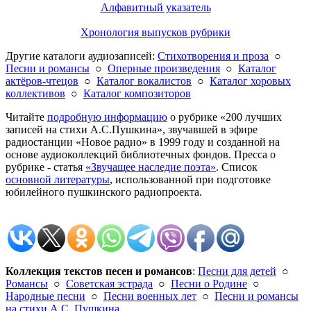
Алфавитный указатель
Хронология выпусков рубрики
Другие каталоги аудиозаписей:
Стихотворения и проза
○
Песни и романсы
○
Оперные произведения
○
Каталог
актёров-чтецов
○
Каталог вокалистов
○
Каталог хоровых
коллективов
○
Каталог композиторов
Читайте
подробную информацию
о рубрике «200 лучших
записей на стихи А.С.Пушкина», звучавшей в эфире
радиостанции «Новое радио» в 1999 году и созданной на
основе аудиоколлекций библиотечных фондов. Пресса о
рубрике - статья
«Звучащее наследие поэта»
. Список
основной литературы
, использованной при подготовке
юбилейного пушкинского радиопроекта.
Коллекция текстов песен и романсов
:
Песни для детей
○
Романсы
○
Советская эстрада
○
Песни о Родине
○
Народные песни
○
Песни военных лет
○
Песни и романсы
на стихи А.С. Пушкина